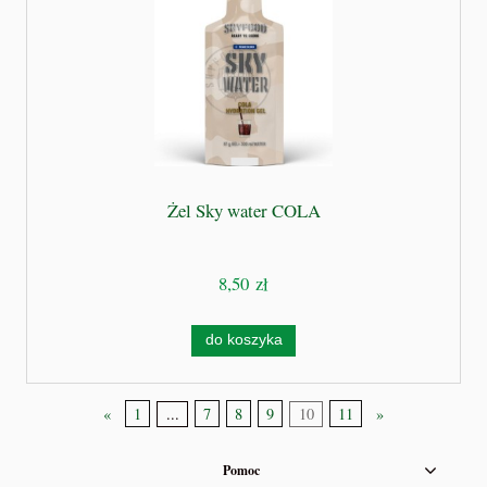
Żel Sky water COLA
8,50 zł
do koszyka
«
1
...
7
8
9
10
11
»
Pomoc