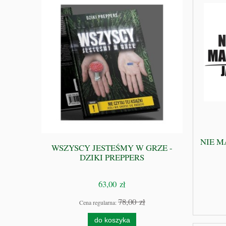
NIE M
ompletny
WSZYSCY JESTEŚMY W GRZE -
ki Preppers
DZIKI PREPPERS
63,00 zł
zł
78,00 zł
Cena regularna:
do koszyka