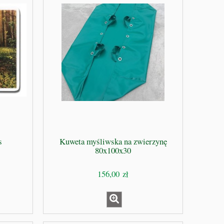
s
Kuweta myśliwska na zwierzynę
80x100x30
156,00 zł
a
NRG-5 Racje żywnościowe