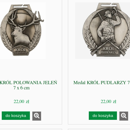
151,00 zł
970,00 zł
199,00 zł
a regularna:
do koszyka
do koszyka
 KRÓL POLOWANIA JELEŃ
Medal KRÓL PUDLARZY 7 
7 x 6 cm
22,00 zł
22,00 zł
do koszyka
do koszyka