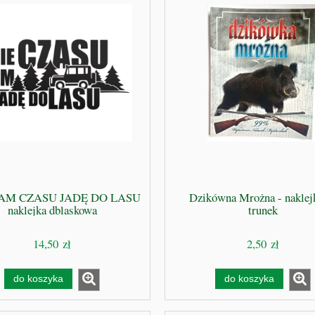
AM CZASU JADĘ DO LASU
Dzikówna Mrożna - naklej
naklejka dblaskowa
trunek
14,50 zł
2,50 zł
do koszyka
do koszyka