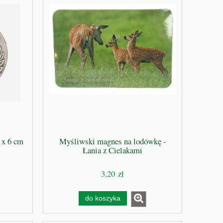
39,00 zł
do koszyka
x 6 cm
Myśliwski magnes na lodówkę -
Łania z Cielakami
3,20 zł
do koszyka