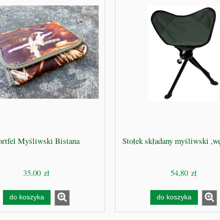
ortfel Myśliwski Bistana
Stołek składany myśliwski ,w
35,00 zł
54,80 zł
do koszyka
do koszyka