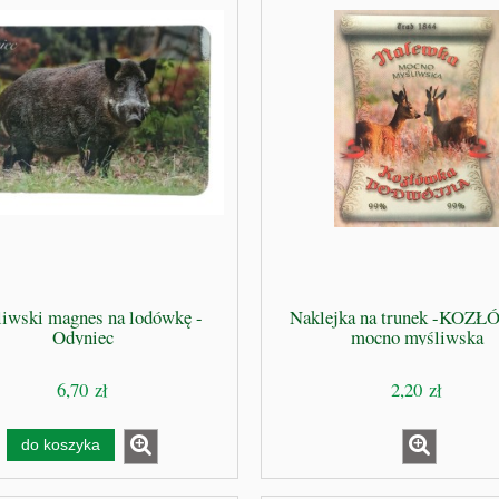
iwski magnes na lodówkę -
Naklejka na trunek -KOZ
Odyniec
mocno myśliwska
6,70 zł
2,20 zł
do koszyka