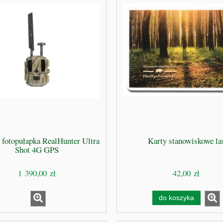
fotopułapka RealHunter Ultra
Karty stanowiskowe la
Shot 4G GPS
1 390,00 zł
42,00 zł
do koszyka
PREPPERSA – Kompletny
Zamykarka do puszek wek maszyn
 Przetrwania Dziki Preppers