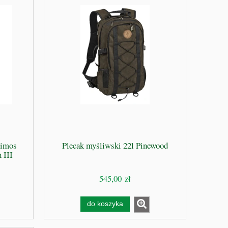
rimos
Plecak myśliwski 22l Pinewood
 III
545,00 zł
do koszyka