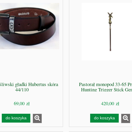
śliwski gładki Hubertus skóra
Pastorał monopod 33-65 P
44/110
Hunting Trigger Stick Gen
69,00 zł
420,00 zł
do koszyka
do koszyka