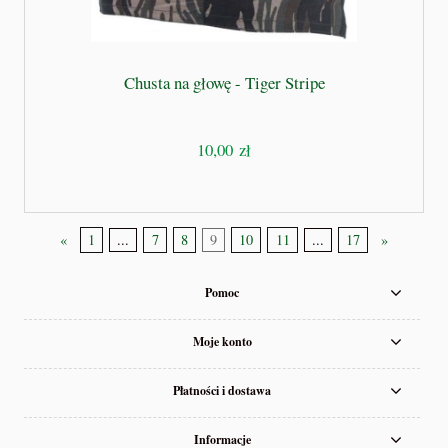
Chusta na głowę - Tiger Stripe
10,00 zł
«
1
...
7
8
9
10
11
...
17
»
Pomoc
Moje konto
Płatności i dostawa
Informacje