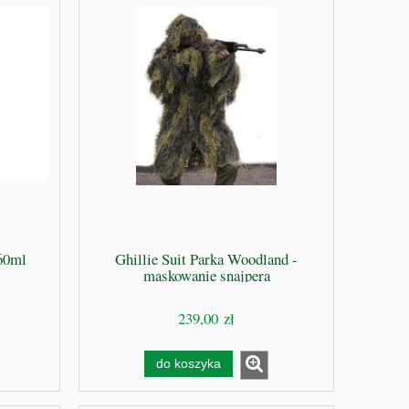
970,00 zł
do koszyka
0ml
Ghillie Suit Parka Woodland -
maskowanie snajpera
239,00 zł
do koszyka