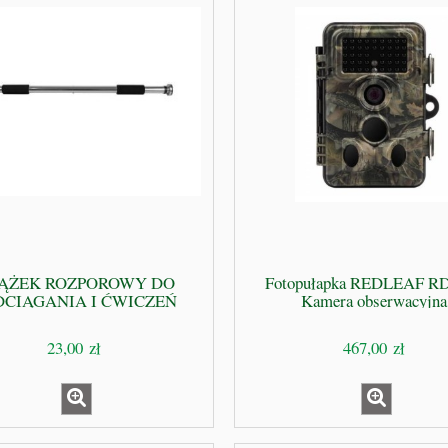
ĄŻEK ROZPOROWY DO
Fotopułapka REDLEAF R
DCIĄGANIA I ĆWICZEŃ
Kamera obserwacyjna
23,00 zł
467,00 zł
PREPPERSA – Kompletny
WSZYSCY JESTEŚMY W GRZE 
 Przetrwania Dziki Preppers
DZIKI PREPPERS