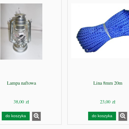
Lampa naftowa
Lina 8mm 20m
38,00 zł
23,00 zł
do koszyka
do koszyka