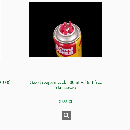
D1006
Gaz do zapalniczek 300ml +50ml free
5 końcówek
5,00 zł
-
Zamykarka do puszek wek maszyna