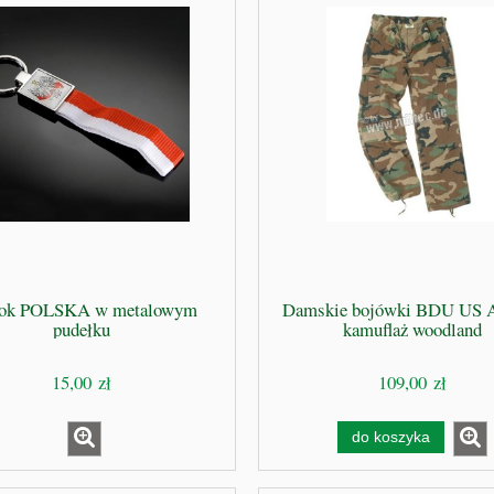
lok POLSKA w metalowym
Damskie bojówki BDU US
pudełku
kamuflaż woodland
15,00 zł
109,00 zł
do koszyka