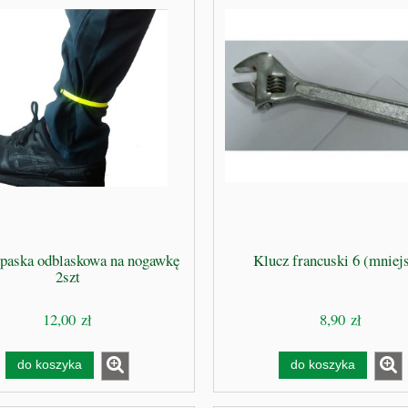
opaska odblaskowa na nogawkę
Klucz francuski 6 (mniej
2szt
12,00 zł
8,90 zł
do koszyka
do koszyka