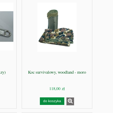
szy)
Koc survivalowy, woodland - moro
118,00 zł
do koszyka