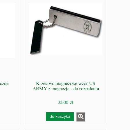
yczne
Krzesiwo magnezowe wzór US
ARMY z magnezją - do rozpalania
ognia
32,00 zł
do koszyka