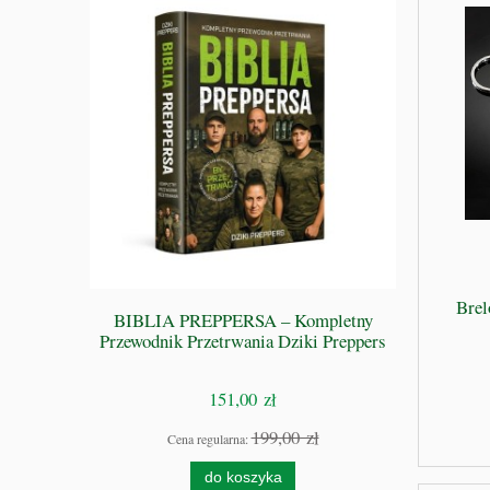
Bre
 GRZE -
BIBLIA PREPPERSA – Kompletny
S
Przewodnik Przetrwania Dziki Preppers
151,00 zł
zł
199,00 zł
Cena regularna:
do koszyka