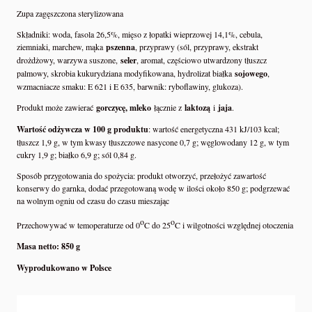
Zupa zagęszczona sterylizowana
Składniki: woda, fasola 26,5%, mięso z łopatki wieprzowej 14,1%, cebula,
ziemniaki, marchew, mąka
pszenna
, przyprawy (sól, przyprawy, ekstrakt
drożdżowy, warzywa suszone,
seler
, aromat, częściowo utwardzony tłuszcz
palmowy, skrobia kukurydziana modyfikowana, hydrolizat białka
sojowego
,
wzmacniacze smaku: E 621 i E 635, barwnik: ryboflawiny, glukoza).
Produkt może zawierać
gorczycę, mleko
łącznie z
laktozą
i
jaja
.
Wartość odżywcza w 100 g produktu
: wartość energetyczna 431 kJ/103 kcal;
tłuszcz 1,9 g, w tym kwasy tłuszczowe nasycone 0,7 g; węglowodany 12 g, w tym
cukry 1,9 g; białko 6,9 g; sól 0,84 g.
Sposób przygotowania do spożycia: produkt otworzyć, przełożyć zawartość
konserwy do garnka, dodać przegotowaną wodę w ilości około 850 g; podgrzewać
na wolnym ogniu od czasu do czasu mieszając
o
o
Przechowywać w temoperaturze od 0
C do 25
C i wilgotności względnej otoczenia
Masa netto: 850 g
Wyprodukowano w Polsce