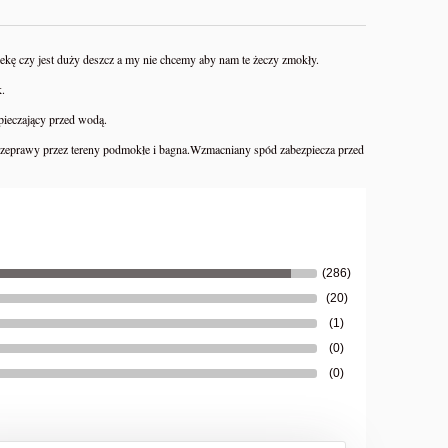
kę czy jest duży deszcz a my nie chcemy aby nam te żeczy zmokły.
.
pieczający przed wodą.
zeprawy przez tereny podmokłe i bagna.Wzmacniany spód zabezpiecza przed
(286)
(20)
(1)
(0)
(0)
Zamykarka do puszek wek maszyna