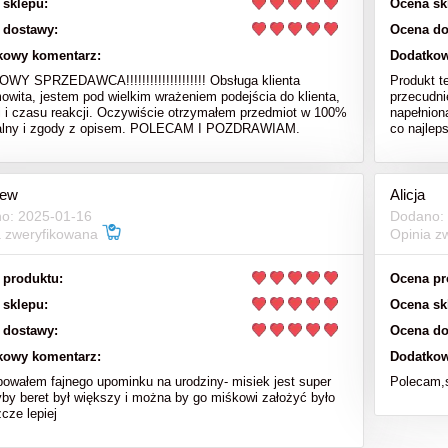
 sklepu:
Ocena sk
 dostawy:
Ocena do
kowy komentarz:
Dodatkow
Y SPRZEDAWCA!!!!!!!!!!!!!!!!!!!! Obsługa klienta
Produkt t
owita, jestem pod wielkim wrażeniem podejścia do klienta,
przecudni
i i czasu reakcji. Oczywiście otrzymałem przedmiot w 100%
napełnion
nalny i zgody z opisem. POLECAM I POZDRAWIAM.
co najlep
iew
Alicja
o: 2025-01-16
Dodano:
a zweryfikowana
Opinia z
 produktu:
Ocena pr
 sklepu:
Ocena sk
 dostawy:
Ocena do
kowy komentarz:
Dodatkow
bowałem fajnego upominku na urodziny- misiek jest super
Polecam,s
yby beret był większy i można by go miśkowi założyć było
cze lepiej