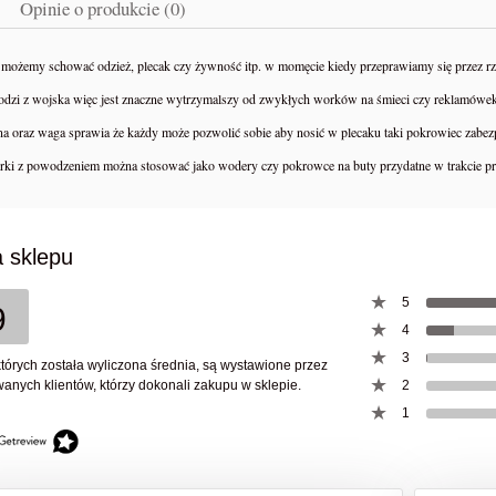
Opinie o produkcie (0)
możemy schować odzież, plecak czy żywność itp. w momęcie kiedy przeprawiamy się przez rze
odzi z wojska więc jest znaczne wytrzymalszy od zwykłych worków na śmieci czy reklamówek
na oraz waga sprawia że każdy może pozwolić sobie aby nosić w plecaku taki pokrowiec zabez
rki z powodzeniem można stosować jako wodery czy pokrowce na buty przydatne w trakcie pr
 sklepu
5
9
4
3
których została wyliczona średnia, są wystawione przez
anych klientów, którzy dokonali zakupu w sklepie.
2
1
PREPPERSA – Kompletny
NRG-5 Racje żywnościowe
 Przetrwania Dziki Preppers