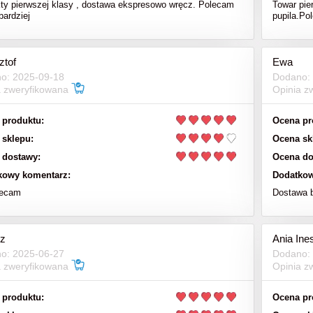
ty pierwszej klasy , dostawa ekspresowo wręcz. Polecam
Towar pie
bardziej
pupila.Po
ztof
Ewa
o: 2025-09-18
Dodano:
a zweryfikowana
Opinia z
 produktu:
Ocena pr
 sklepu:
Ocena sk
 dostawy:
Ocena do
kowy komentarz:
Dodatkow
lecam
Dostawa 
z
Ania Ine
o: 2025-06-27
Dodano:
a zweryfikowana
Opinia z
 produktu:
Ocena pr