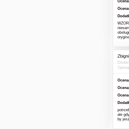
Ocena
Ocena
Dodat
WZOROW
niesam
obsług
orygi
Zbign
Dodan
Opini
Ocena
Ocena
Ocena
Dodat
potrze
ale gd
by jesz