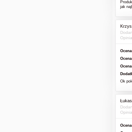
Produk
jak naj
Krzys
Dodan
Opini
Ocena
Ocena
Ocena
Dodat
Ok po
Łukas
Dodan
Opini
Ocena