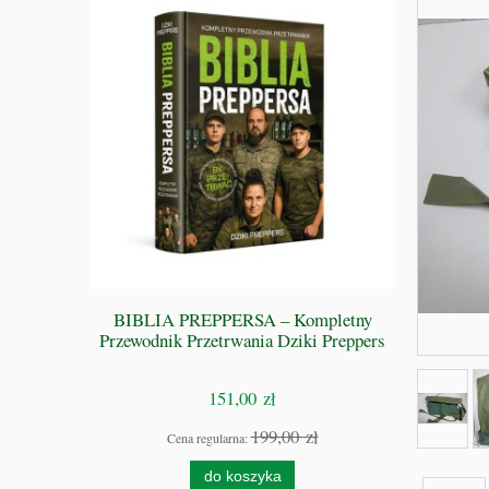
 GRZE -
BIBLIA PREPPERSA – Kompletny
S
Przewodnik Przetrwania Dziki Preppers
151,00 zł
zł
199,00 zł
Cena regularna:
do koszyka