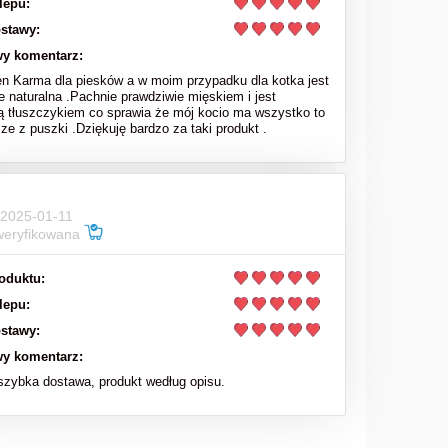
lepu:
stawy:
y komentarz:
en Karma dla piesków a w moim przypadku dla kotka jest
e naturalna .Pachnie prawdziwie mięskiem i jest
ą tłuszczykiem co sprawia że mój kocio ma wszystko to
sze z puszki .Dziękuję bardzo za taki produkt .
 2025-01-11
weryfikowana
oduktu:
lepu:
stawy:
y komentarz:
zybka dostawa, produkt według opisu.