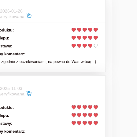
 2026-01-26
970,00 zł
weryfikowana
do koszyka
oduktu:
lepu:
stawy:
y komentarz:
zgodnie z oczekiwaniami, na pewno do Was wrócę. :)
 2025-11-03
weryfikowana
oduktu:
lepu:
stawy:
y komentarz: