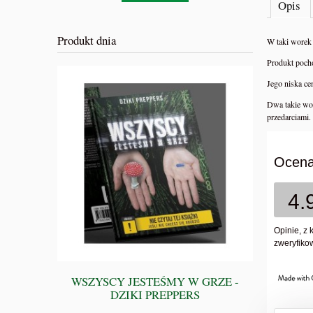
Opis
Produkt dnia
W taki worek 
Produkt poch
Jego niska ce
Dwa takie wo
przedarciami.
Ocena
4.
Opinie, z 
zweryfikow
WSZYSCY JESTEŚMY W GRZE -
BIBLIA 
DZIKI PREPPERS
Przewodnik