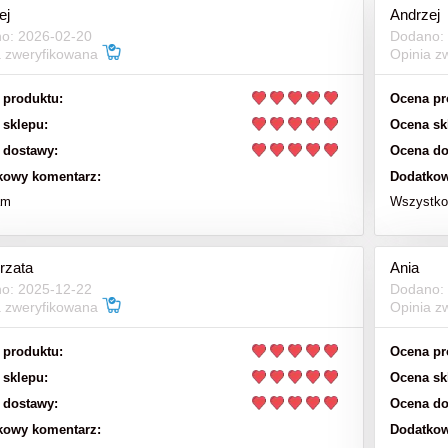
ej
Andrzej
151,00 zł
o: 2026-02-20
Dodano:
39,00 zł
a zweryfikowana
Opinia z
199,00 zł
a regularna:
do koszyka
 produktu:
Ocena pr
do koszyka
 sklepu:
Ocena sk
 dostawy:
Ocena do
kowy komentarz:
Dodatkow
am
Wszystko 
rzata
Ania
o: 2025-12-22
Dodano:
a zweryfikowana
Opinia z
 produktu:
Ocena pr
 sklepu:
Ocena sk
 dostawy:
Ocena do
kowy komentarz:
Dodatkow