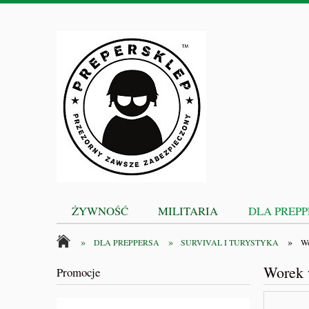
ŻYWNOŚĆ
MILITARIA
DLA PREP
»
»
»
DLA PREPPERSA
SURVIVAL I TURYSTYKA
Wo
Worek 
Promocje