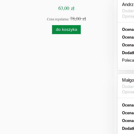
Andrz
63,00 zł
Dodan
Opini
78,00 zł
Cena regularna:
Cen
Ocena
do koszyka
Ocena
Ocena
Dodat
Polec
Małgo
Dodan
Opini
Ocena
Ocena
Ocena
Dodat