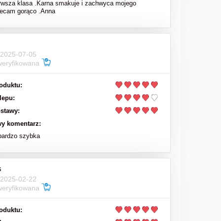
rwsza klasa .Karna smakuje i zachwyca mojego
lecam gorąco .Anna
 2025-07-05
weryfikowana
oduktu:
lepu:
stawy:
y komentarz:
bardzo szybka
s
 2025-02-22
weryfikowana
oduktu: