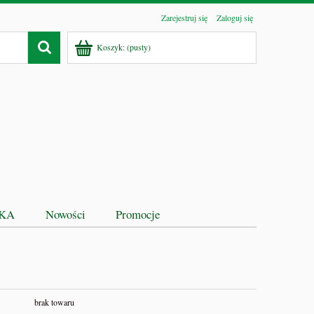
Zarejestruj się
Zaloguj się
Koszyk:
(pusty)
EKA
Nowości
Promocje
brak towaru