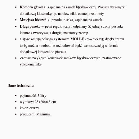
Komora główna:
zapinana na zamek błyskawiczny. Posiada wewnątrz
dodatkową kieszonkę np. na niewielkie cenne przedmioty.
Mniejsza kieszeń
z przodu, płaska, zapinana na zamek.
Długi pasek:
w pełni regulowany i odpinany. Z jednej strony posiada
klamrę z tworzywa, z drugiej metalowy zaczep.
Całość została pokryta
systemem MOLLE
(również tył) dzięki czemu
torbę można swobodnie rozbudować bądź zastosować ją w formie
dodatkowej kieszeni do plecaka.
Zamiast zwykłych końcówek zamków błyskawicznych, zastosowano
splecioną linkę.
Dane techniczne:
pojemność: 3 litry
wymiary: 25x20x6,5 cm
kolor: czarny
producent: Magnum.