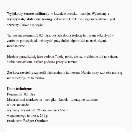
Wyjątkowy
termos militarny
w kształcie pocisku - naboju. Wykonany
z
wytrzymałej stali nierdzewnej
. Zakręcany korek nie ulega uszkodzeniu, jest
szczelny i łatwo się czyści.
Termos ma pojemność 0,5 litra, posiada dobrą izolację termiczną (dla płynów
zarówno gorących jak i zimnych) przy dużej odporności na uszkodzenia
mechaniczne.
Idealnie sprawdzi się jako ozdoba Twojej półki, ale też w chłodne dni na szlaku,
stoku narciarskim, a także podczas pracy w terenie.
Zaskocz swoich przyjaciół
niebanalnym termosem. Na pierwszy rzut oka nikt się
nie zorietnuje, ze to termos
Dane techniczne
Pojemność: 0,5 litra
Materiał: stal nierdzewna - zakrętka - kubek - tworzywo sztuczne
Kolor: mosiądz
wymiary: wysokość: 28 cm, średnica 6,7cm
waga pustego termosa: 291 g
Producent:
Badger Outdoor