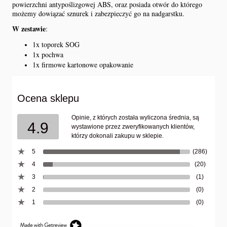
powierzchni antypoślizgowej ABS, oraz posiada otwór do którego
możemy dowiązać sznurek i zabezpieczyć go na nadgarstku.
W zestawie
:
1x toporek SOG
1x pochwa
1x firmowe kartonowe opakowanie
Ocena sklepu
Opinie, z których została wyliczona średnia, są
4.9
wystawione przez zweryfikowanych klientów,
którzy dokonali zakupu w sklepie.
5
(286)
4
(20)
3
(1)
2
(0)
1
(0)