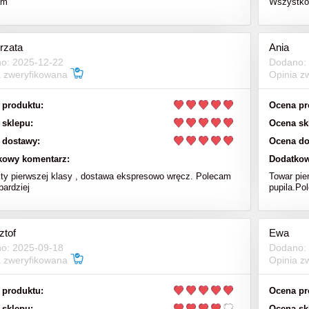
am
Wszystko 
rzata
Ania
o: 2025-12-22
Dodano:
a zweryfikowana
Opinia z
 produktu:
Ocena pr
 sklepu:
Ocena sk
 dostawy:
Ocena do
kowy komentarz:
Dodatkow
ty pierwszej klasy , dostawa ekspresowo wręcz. Polecam
Towar pie
bardziej
pupila.Po
ztof
Ewa
o: 2025-09-18
Dodano:
a zweryfikowana
Opinia z
 produktu:
Ocena pr
 sklepu:
Ocena sk