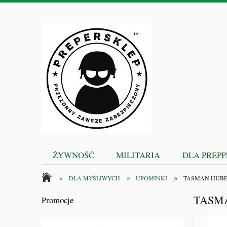
ŻYWNOŚĆ
MILITARIA
DLA PREP
»
»
»
DLA MYŚLIWYCH
UPOMINKI
TASMAN HUBE
TASM
Promocje