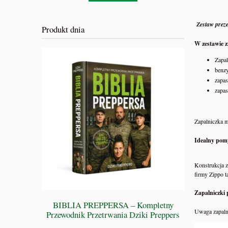
Zestaw prez
Produkt dnia
W zestawie z
Zapa
benz
zapa
zapa
Zapalniczka m
Idealny pom
Konstrukcja z
firmy Zippo t
Zapalniczki 
BIBLIA PREPPERSA – Kompletny
Uwaga zapal
Zamykark
Przewodnik Przetrwania Dziki Preppers