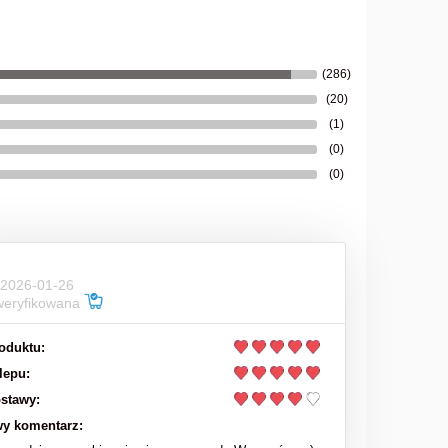
63,00 zł
78,00 zł
Cena regularna:
(286)
do koszyka
(20)
(1)
(0)
(0)
 2026-01-26
weryfikowana
oduktu:
lepu:
stawy:
y komentarz: