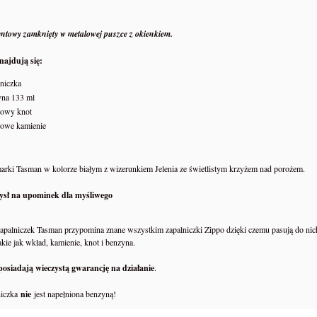
entowy zamknięty w metalowej puszce z okienkiem.
najdują się:
lniczka
yna 133 ml
sowy knot
sowe kamienie
arki Tasman w kolorze białym z wizerunkiem Jelenia ze świetlistym krzyżem nad porożem.
ysł na upominek dla myśliwego
apalniczek Tasman przypomina znane wszystkim zapalniczki Zippo dzięki czemu pasują do nic
akie jak wkład, kamienie, knot i benzyna.
posiadają wieczystą gwarancję na działanie
.
niczka
nie
jest napełniona benzyną!
a do puszek wek maszyna
NRG-5 Racje żywnościowe