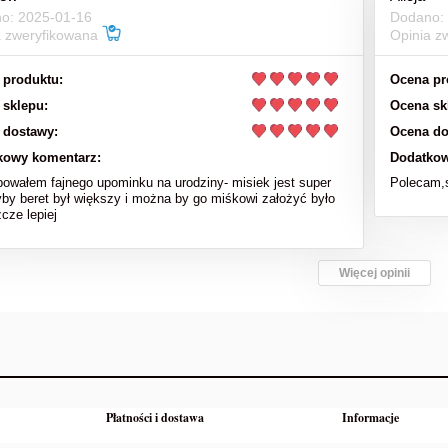
o: 2025-01-16
Dodano:
a zweryfikowana
Opinia z
 produktu:
Ocena pr
 sklepu:
Ocena sk
 dostawy:
Ocena do
kowy komentarz:
Dodatkow
bowałem fajnego upominku na urodziny- misiek jest super
Polecam,s
yby beret był większy i można by go miśkowi założyć było
cze lepiej
Więcej opinii
Płatności i dostawa
Informacje