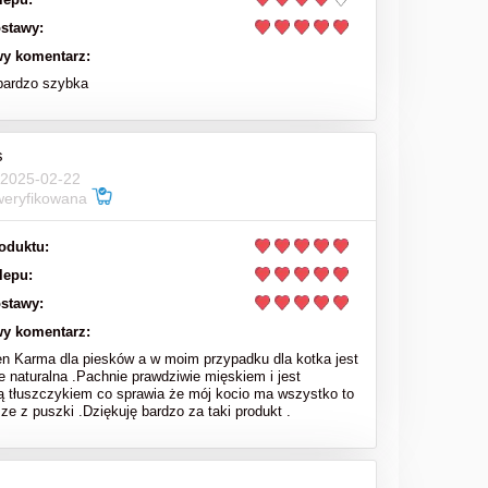
stawy:
y komentarz:
bardzo szybka
s
 2025-02-22
weryfikowana
oduktu:
lepu:
stawy:
y komentarz:
en Karma dla piesków a w moim przypadku dla kotka jest
e naturalna .Pachnie prawdziwie mięskiem i jest
ą tłuszczykiem co sprawia że mój kocio ma wszystko to
sze z puszki .Dziękuję bardzo za taki produkt .