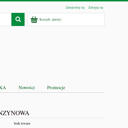
Zarejestruj się
Zaloguj się
Koszyk:
(pusty)
EKA
Nowości
Promocje
ENZYNOWA
brak towaru