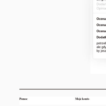
Dodan
Opini
Ocena
Ocena
Ocena
Dodat
potrze
ale gd
by jesz
Pomoc
Moje konto