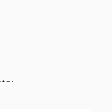
h akcesoria
WSZYSCY JESTEŚMY W GRZE -
DZIKI PREPPERS