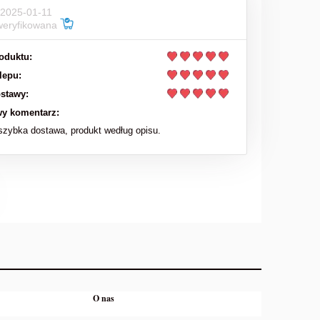
 2025-01-11
weryfikowana
oduktu:
lepu:
stawy:
y komentarz:
zybka dostawa, produkt według opisu.
O nas