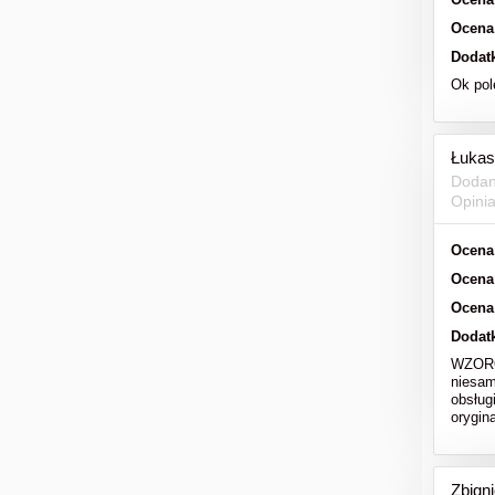
Ocena
Dodat
Ok po
Łukas
Dodan
Opini
Ocena
Ocena
Ocena
Dodat
WZOROW
niesam
obsług
orygi
Zbign