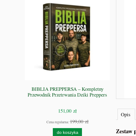
 GRZE -
BIBLIA PREPPERSA – Kompletny
S
Przewodnik Przetrwania Dziki Preppers
151,00 zł
Opis
zł
199,00 zł
Cena regularna:
Zestaw 
do koszyka