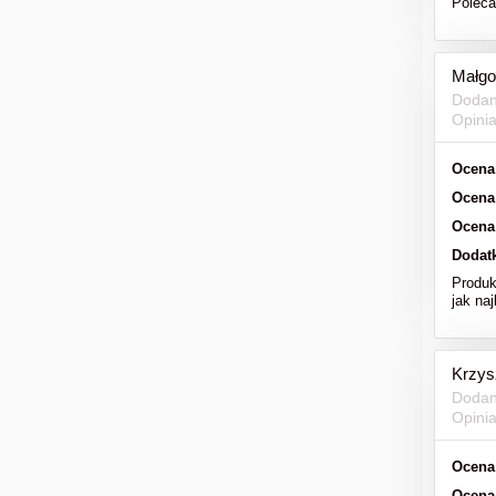
Polec
Małgo
Dodan
Opini
Ocena
Ocena
Ocena
Dodat
Produk
jak naj
Krzys
Dodan
Opini
Ocena
Ocena