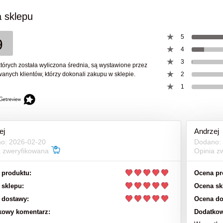
 sklepu
970,00 zł
39,00 zł
5
9
do koszyka
do koszyka
4
3
których została wyliczona średnia, są wystawione przez
anych klientów, którzy dokonali zakupu w sklepie.
2
1
ej
Andrzej
o: 2026-02-20
Dodano:
a zweryfikowana
Opinia z
 produktu:
Ocena pr
 sklepu:
Ocena sk
 dostawy:
Ocena do
kowy komentarz:
Dodatkow