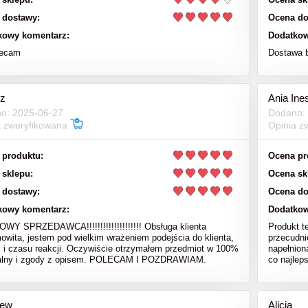
 dostawy:
Ocena do
kowy komentarz:
Dodatkow
lecam
Dostawa 
z
Ania Ine
o: 2025-06-27
Dodano:
a zweryfikowana
Opinia z
 produktu:
Ocena pr
 sklepu:
Ocena sk
 dostawy:
Ocena do
kowy komentarz:
Dodatkow
Y SPRZEDAWCA!!!!!!!!!!!!!!!!!!!! Obsługa klienta
Produkt t
owita, jestem pod wielkim wrażeniem podejścia do klienta,
przecudni
i i czasu reakcji. Oczywiście otrzymałem przedmiot w 100%
napełnion
nalny i zgody z opisem. POLECAM I POZDRAWIAM.
co najlep
iew
Alicja