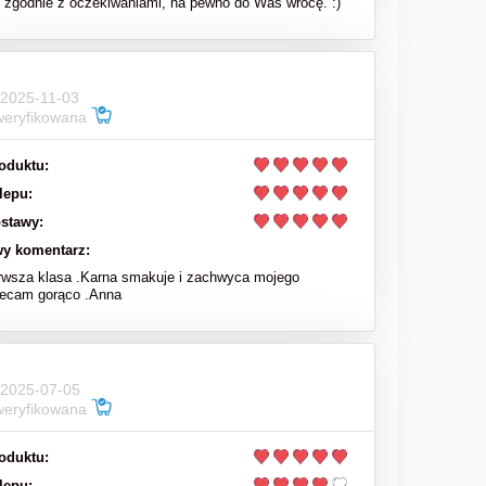
zgodnie z oczekiwaniami, na pewno do Was wrócę. :)
 2025-11-03
weryfikowana
oduktu:
lepu:
stawy:
y komentarz:
rwsza klasa .Karna smakuje i zachwyca mojego
lecam gorąco .Anna
 2025-07-05
weryfikowana
oduktu:
lepu: