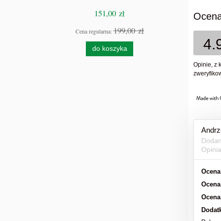
151,00 zł
Ocena
199,00 zł
Cena regularna:
4.
do koszyka
Opinie, z 
zweryfikow
Andrz
Dodan
Opini
Ocena
Ocena
Ocena
Dodat