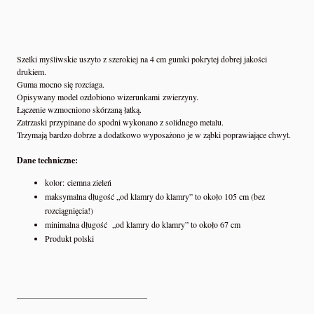
Szelki myśliwskie uszyto z szerokiej na 4 cm gumki pokrytej dobrej jakości
drukiem.
Guma mocno się rozciaga.
Opisywany model ozdobiono wizerunkami zwierzyny.
Łączenie wzmocniono skórzaną łatką.
Zatrzaski przypinane do spodni wykonano z solidnego metalu.
Trzymają bardzo dobrze a dodatkowo wyposażono je w ząbki poprawiające chwyt.
Dane techniczne:
kolor: ciemna zieleń
maksymalna długość „od klamry do klamry” to około 105 cm (bez
rozciągnięcia!)
minimalna długość „od klamry do klamry” to około 67 cm
Produkt polski
_______________________________