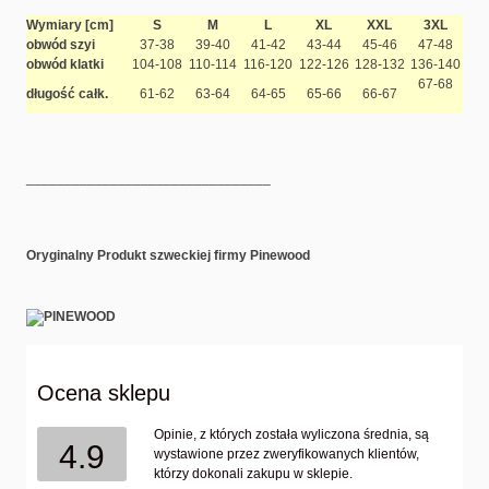
Wymiary [cm]
S
M
L
XL
XXL
3XL
obwód szyi
37-38
39-40
41-42
43-44
45-46
47-48
obwód klatki
104-108
110-114
116-120
122-126
128-132
136-140
67-68
długość całk.
61-62
63-64
64-65
65-66
66-67
________________________________
Oryginalny Produkt szweckiej firmy
Pinewood
Ocena sklepu
Opinie, z których została wyliczona średnia, są
4.9
wystawione przez zweryfikowanych klientów,
którzy dokonali zakupu w sklepie.