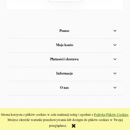
Pomoc
Moje konto
Płatności i dostawa
Informacje
O nas
pokaż pełną wersję strony
Strona korzysta z plików cookies w celu realizacji usług i zgodnie z
Polityką Plików Cookies
.
Możesz określić warunki przechowywania lub dostępu do plików cookies w Twojej
;
przeglądarce.
Sklep internetowy Shoper.pl