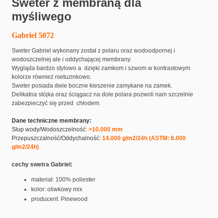
Sweter z membraną dla
myśliwego
Gabriel 5072
Sweter Gabriel wykonany został z polaru oraz wodoodpornej i
wodoszczelnej ale i oddychającej membrany.
Wygląda bardzo stylowo a dzięki zamkom i szwom w kontrastowym
kolorze również nietuzinkowo.
Sweter posiada dwie boczne kieszenie zamykane na zamek.
Delikatna stójka oraz ściągacz na dole polara pozwoli nam szczelnie
zabezpieczyć się przed chłodem.
Dane techniczne membrany:
Słup wody/Wodoszczelność:
>10.000 mm
Przepuszczalność/Oddychalność:
14.000 g/m2/24h (ASTM: 6.000
g/m2/24h)
cechy swetra Gabriel:
materiał: 100% poliester
kolor: oliwkowy mix
producent: Pinewood