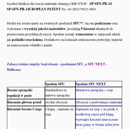
Symbol Helikon dla wersji materiału (letniego) RIP-STOP -
SP-SFN-PR-14
SP-SFN-PR-14UROPEAN PATENT
No.
No 002379925-0001
Model ten został oparty na świetnych spodniach
SFU™.
Są one
praktyczne
oraz
wykonane z
wysokiej jakości materiałów
, posiadają
9 kieszeni
idealnych do
przenoszenia przydatnych rzeczy. Spodnie zostały
wzmocnione
w miejscach takich
jak
pośladki oraz kolana
. Dodatkowo na kolanach umieszczono podwójny materiał
na umieszczenie wkładki z pianki.
Zobacz różnice między bojówkami - spodniami SFU, a
SFU NEXT
-
Helikona:
Spodnie SFU
Spodnie SFU NEXT
Boczne sprzączki
Standardowa m
Metalowa sprzączka + rzep
etalowa sprzączka
regulacji w pasie
Kieszenie główne przód
zwykłe obszycie
Obszycie z podwójnego materiału
Kieszenie boczne Cargo
z klapą - zapinane na
Zapinanie na rzep + na guzik w
rzep
środkowej części pod klapą,
węwnątrz kieszeni umeszczono
dwie gumy w formie uchwytów