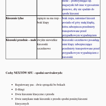
molle – podtrzymujące np.
magazynki lub inne wyposażenie
pionowe, aby nie spadało do
spodu kieszeni
Kieszenie tylne
zapięcie na ma rzep –
brak rzepa, natomiast kieszeń
brak klapy
posiada od góry małą klapkę,
która zabezpiecza przedmioty
transportowane przed
przypadkowym wypadnięciem
Kiszonki przednie – małe
zwykłe niewielkie
Kieszonki szczelinowe posaidają
kieszonki
mini klapy zabezpieczające
szczelinowe
przedmioty transportowane przed
przypadkowym wypadnięciem z
kieszonki
Cechy NEXTÓW SFU - spodni survivalowych:
Regulowany pas - dwie sprzączki bo bokach
D-Ringi
Dwie kieszenie klasyczne z przodu
Dwie zamykane małe kieszenki z przodu spodni poniżej kieszeni
klasycznych