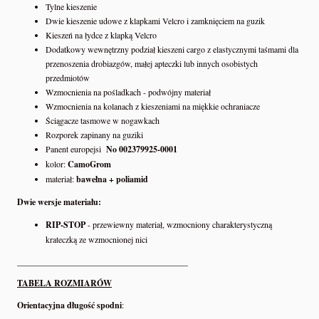
Tylne kieszenie
Dwie kieszenie udowe z klapkami Velcro i zamknięciem na guzik
Kieszeń na łydce z klapką Velcro
Dodatkowy wewnętrzny podział kieszeni cargo z elastycznymi taśmami dla
przenoszenia drobiazgów, małej apteczki lub innych osobistych
przedmiotów
Wzmocnienia na pośladkach - podwójny materiał
Wzmocnienia na kolanach z kieszeniami na miękkie ochraniacze
Ściągacze tasmowe w nogawkach
Rozporek zapinany na guziki
Panent europejsi
No 002379925-0001
kolor:
CamoGrom
materiał:
bawełna + poliamid
Dwie wersje materiału:
RIP-STOP
- przewiewny materiał, wzmocniony charakterystyczną
krateczką ze wzmocnionej nici
________________________________________
TABELA ROZMIARÓW
Orientacyjna długość spodni
: