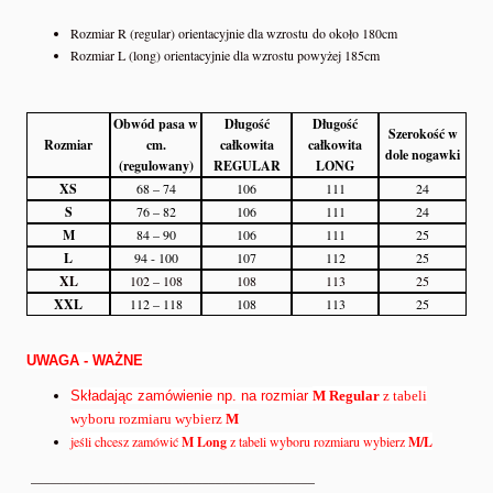
Rozmiar R (regular) orientacyjnie dla wzrostu do około 180cm
Rozmiar L (long) orientacyjnie dla wzrostu powyżej 185cm
Obwód pasa w
Długość
Długość
Szerokość w
Rozmiar
cm.
całkowita
całkowita
dole nogawki
(regulowany)
REGULAR
LONG
XS
68 – 74
106
111
24
S
76 – 82
106
111
24
M
84 – 90
106
111
25
L
94 - 100
107
112
25
XL
102 – 108
108
113
25
XXL
112 – 118
108
113
25
UWAGA - WAŻNE
Składając zamówienie np. na rozmiar
M Regular
z tabeli
wyboru rozmiaru wybierz
M
jeśli chcesz zamówić
M Long
z tabeli wyboru rozmiaru wybierz
M/L
___________________________________________