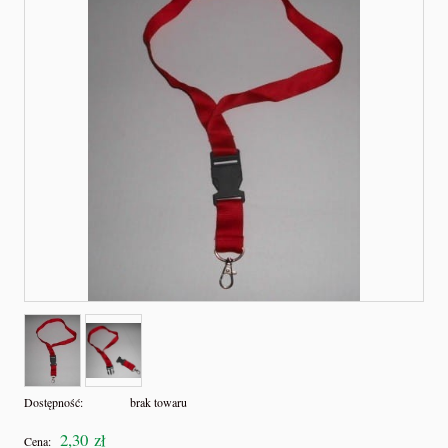
Dostępność:
brak towaru
2,30 zł
Cena: