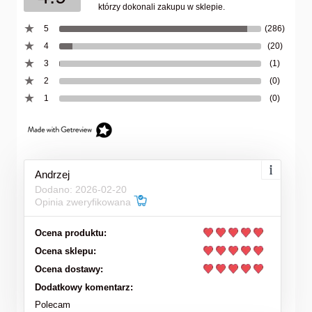
którzy dokonali zakupu w sklepie.
5
(286)
4
(20)
3
(1)
2
(0)
1
(0)
Andrzej
Dodano: 2026-02-20
Opinia zweryfikowana
Ocena produktu:
Ocena sklepu:
Ocena dostawy:
Dodatkowy komentarz:
Polecam