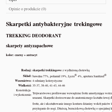
Opinie o produkcie (0)
Skarpetki antybakteryjne trekingowe
TREKKING DEODORANT
skarpety antyzapachowe
kolor: czarny + antracyt
Rodzaj:
skarpetki trekkingowe
z wydłużoną cholewką
®
®
Skład:
bawełna 77%, poliamid 19%, Lycra
4%, apretura Sanitized
Wzornictwo:
4 odmiany kolorystyczne
Wielkości:
35-37, 38-40, 41-43, 44-46
Konstrukcja
Trójwarstwowe profilowane wewnętrzne frotte amortyzujące wstrząsy
i wykończenie:
urazami. Skarpetki dostosowane do anatomicznego kształtu lewej (
frotte, ale i ukształtowanie innego konturu dzianiny wokół palców 
przyleganie do nogi. Dłuższą, bezuciskową cholewkę o specjalnej 