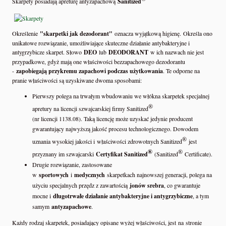
Skarpety posiadają apreturę antyzapachową
Sanitized
Określenie
"skarpetki jak dezodorant"
oznacza wyjątkową higienę. Określa ono
unikatowe rozwiązanie, umożliwiające skuteczne działanie antybakteryjne i
antygrzybicze skarpet. Słowo
DEO
lub
DEODORANT
w ich nazwach nie jest
przypadkowe, gdyż mają one właściwości bezzapachowego dezodorantu
-
zapobiegają przykremu zapachowi podczas użytkowania
. Te odporne na
pranie właściwości są uzyskiwane dwoma sposobami:
Pierwszy polega na trwałym wbudowaniu we włókna skarpetek specjalnej
®
apretury na licencji szwajcarskiej firmy Sanitized
(nr licencji 1138.08). Taką licencję może uzyskać jedynie producent
gwarantujący najwyższą jakość procesu technologicznego. Dowodem
®
uznania wysokiej jakości i właściwości zdrowotnych Sanitized
jest
®
®
przyznany im szwajcarski
Certyfikat Sanitized
(Sanitized
Certificate).
Drugie rozwiązanie, zastosowane
w
sportowych
i
medycznych
skarpetkach najnowszej generacji, polega na
użyciu specjalnych przędz z zawartością
jonów srebra
, co gwarantuje
mocne i
długotrwałe działanie antybakteryjne i antygrzybiczne
, a tym
samym
antyzapachowe
.
Każdy rodzaj skarpetek, posiadający opisane wyżej właściwości, jest na stronie