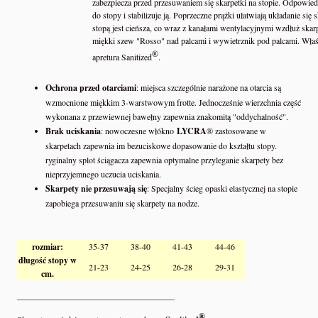
zabezpiecza przed przesuwaniem się skarpetki na stopie. Odpowiedn
do stopy i stabilizuje ją. Poprzeczne prążki ułatwiają układanie się
stopą jest cieńsza, co wraz z kanałami wentylacyjnymi wzdłuż skar
miękki szew "Rosso" nad palcami i wywietrznik pod palcami. Właś
®
apretura Sanitized
.
Ochrona przed otarciami
: miejsca szczególnie narażone na otarcia są
wzmocnione miękkim 3-warstwowym frotte. Jednocześnie wierzchnia część
wykonana z przewiewnej bawełny zapewnia znakomitą "oddychalność".
Brak uciskania
: nowoczesne włókno
LYCRA
® zastosowane w
skarpetach zapewnia im bezuciskowe dopasowanie do kształtu stopy.
ryginalny splot ściągacza zapewnia optymalne przyleganie skarpety bez
nieprzyjemnego uczucia uciskania.
Skarpety nie przesuwają się
: Specjalny ścieg opaski elastycznej na stopie
zapobiega przesuwaniu się skarpety na nodze.
rozmiar:
35-37
38-40
41-43
44-46
długość stopy w
21-23
24-25
26-28
29-31
cm.
_____________________________________
®