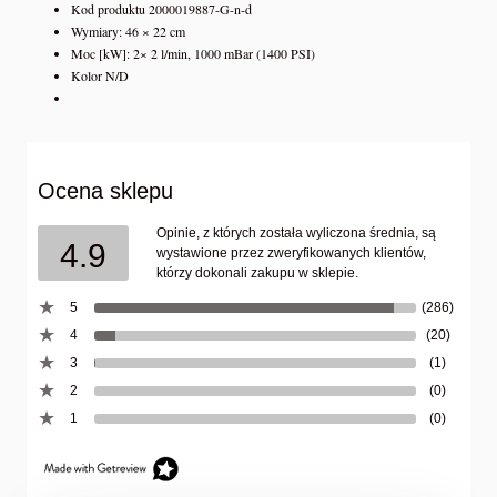
Kod produktu 2000019887-G-n-d
Wymiary: 46 × 22 cm
Moc [kW]: 2× 2 l/min, 1000 mBar (1400 PSI)
Kolor N/D
Ocena sklepu
Opinie, z których została wyliczona średnia, są
4.9
wystawione przez zweryfikowanych klientów,
którzy dokonali zakupu w sklepie.
5
(286)
4
(20)
3
(1)
2
(0)
1
(0)