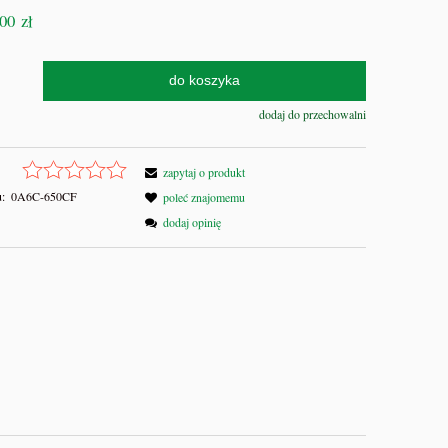
00 zł
do koszyka
dodaj do przechowalni
zapytaj o produkt
:
0A6C-650CF
poleć znajomemu
dodaj opinię
zek