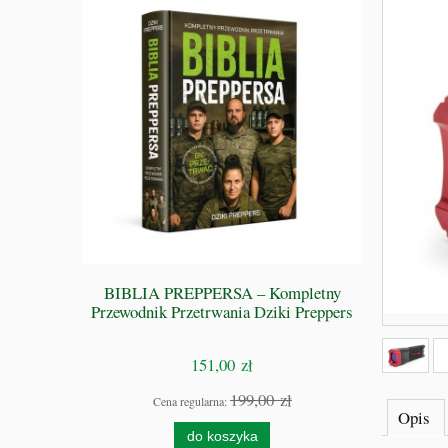
 GRZE -
BIBLIA PREPPERSA – Kompletny
Zamykark
S
Przewodnik Przetrwania Dziki Preppers
151,00 zł
zł
199,00 zł
Cena regularna:
Cen
Opis
do koszyka