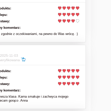
oduktu:
lepu:
stawy:
y komentarz:
zgodnie z oczekiwaniami, na pewno do Was wrócę. :)
 2025-11-03
weryfikowana
oduktu:
lepu:
stawy:
y komentarz:
rwsza klasa .Karna smakuje i zachwyca mojego
lecam gorąco .Anna