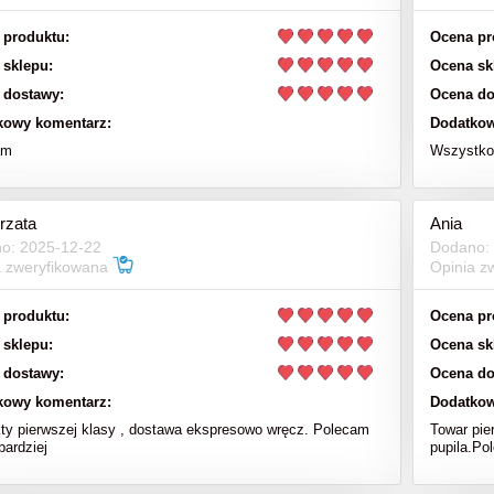
 produktu:
Ocena pr
 sklepu:
Ocena sk
 dostawy:
Ocena do
kowy komentarz:
Dodatkow
am
Wszystko 
rzata
Ania
o: 2025-12-22
Dodano:
a zweryfikowana
Opinia z
 produktu:
Ocena pr
 sklepu:
Ocena sk
 dostawy:
Ocena do
kowy komentarz:
Dodatkow
ty pierwszej klasy , dostawa ekspresowo wręcz. Polecam
Towar pie
bardziej
pupila.Po