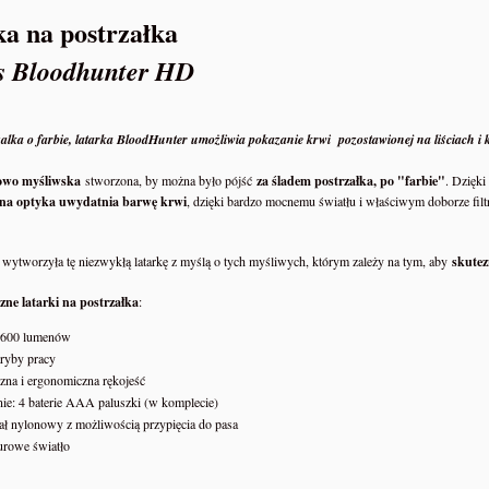
a na postrzałka
s Bloodhunter HD
alka o farbie, latarka BloodHunter umożliwia pokazanie krwi pozostawionej na liściach i 
owo myśliwska
stworzona, by można było pójść
za śladem postrzałka, po "farbie"
. Dzięki
lna optyka uwydatnia barwę krwi
, dzięki bardzo mocnemu światłu i właściwym doborze filt
wytworzyła tę niezwykłą latarkę z myślą o tych myśliwych, którym zależy na tym, aby
skutez
zne latarki na postrzałka
:
 600 lumenów
ryby pracy
zna i ergonomiczna rękojeść
nie: 4 baterie AAA paluszki (w komplecie)
ał nylonowy z możliwością przypięcia do pasa
Y JESTEŚMY W GRZE -
urowe światło
NRG-5 Racje żywnościowe
ZIKI PREPPERS