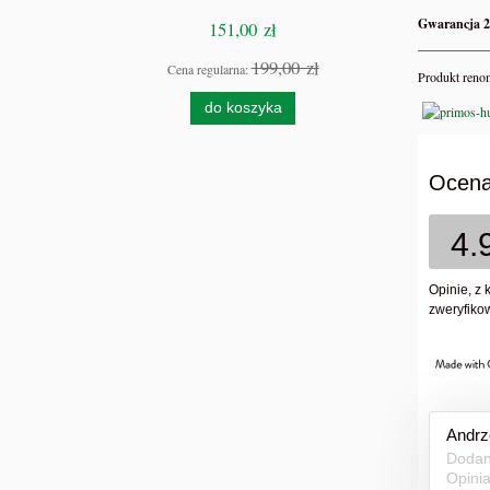
Gwarancja 2
151,00 zł
___________
199,00 zł
Cena regularna:
Ce
Produkt ren
do koszyka
Ocena
4.
Opinie, z 
zweryfikow
Andrz
Dodan
Opini