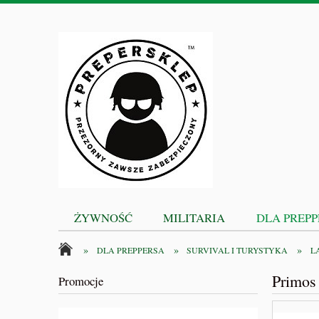
ŻYWNOŚĆ
MILITARIA
DLA PREP
»
»
»
DLA PREPPERSA
SURVIVAL I TURYSTYKA
L
Primos
Promocje