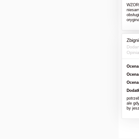
WZOROW
niesam
obsług
orygi
Zbign
Dodan
Opini
Ocena
Ocena
Ocena
Dodat
potrze
ale gd
by jesz