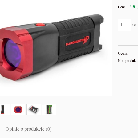
590,
Cena:
szt.
Ocena:
Kod produktu
a do puszek wek maszyna
Osprzęt montażowy do zamykarki pus
fi 40
850,00 zł
400,00 zł
970,00 zł
470,00 zł
a regularna:
Cena regularna:
Opinie o produkcie (0)
do koszyka
do koszyka