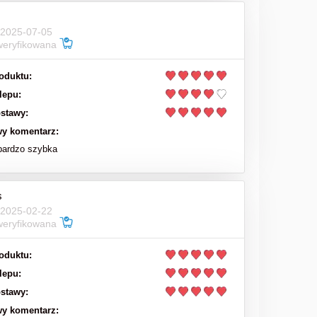
 2025-07-05
weryfikowana
oduktu:
lepu:
stawy:
y komentarz:
bardzo szybka
s
 2025-02-22
weryfikowana
oduktu:
lepu:
stawy:
y komentarz: