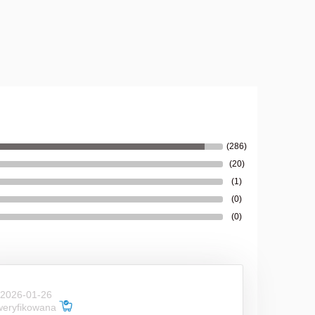
850,00 zł
970,00 zł
Cena regularna:
do koszyka
(286)
(20)
(1)
(0)
(0)
 2026-01-26
weryfikowana