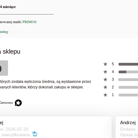
4 miesiące
63,00 zł
_____________________________
39,00 zł
78,00 zł
na regularna:
omowanej marki
PRIMOS
do koszyka
do koszyka
 sklepu
5
9
4
3
których została wyliczona średnia, są wystawione przez
anych klientów, którzy dokonali zakupu w sklepie.
2
1
ej
Andrzej
o: 2026-02-20
Dodano:
a zweryfikowana
Opinia z