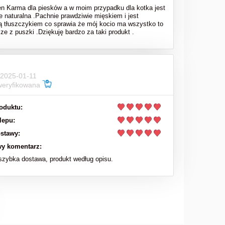
en Karma dla piesków a w moim przypadku dla kotka jest
e naturalna .Pachnie prawdziwie mięskiem i jest
ą tłuszczykiem co sprawia że mój kocio ma wszystko to
sze z puszki .Dziękuję bardzo za taki produkt .
 2025-01-11
weryfikowana
oduktu:
lepu:
stawy:
y komentarz:
zybka dostawa, produkt według opisu.