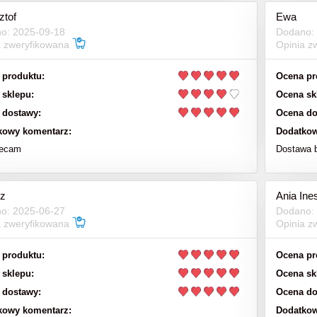
ztof
Ewa
o: 2025-09-18
Dodano:
a zweryfikowana
Opinia z
 produktu:
Ocena pr
 sklepu:
Ocena sk
 dostawy:
Ocena do
kowy komentarz:
Dodatkow
lecam
Dostawa 
z
Ania Ine
o: 2025-06-27
Dodano:
a zweryfikowana
Opinia z
 produktu:
Ocena pr
 sklepu:
Ocena sk
 dostawy:
Ocena do
kowy komentarz:
Dodatkow