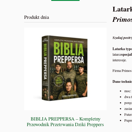
Latark
Produkt dnia
Primo
Szukaj postrz
Latarka typ
latarce
specja
interesuje.
Firma Primos 
Dane technic
moc:
dwa t
poręc
zasia
Futer
BIBLIA PREPPERSA – Kompletny
WSZYSC
Pupr
Przewodnik Przetrwania Dziki Preppers
D