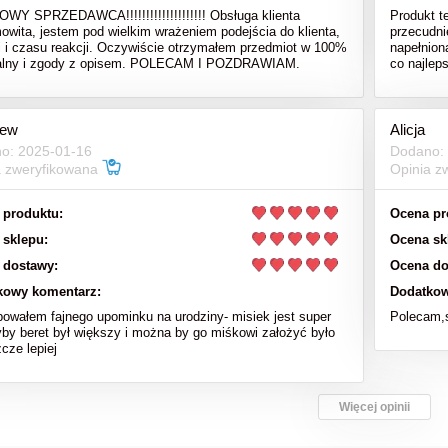
Y SPRZEDAWCA!!!!!!!!!!!!!!!!!!!! Obsługa klienta
Produkt t
owita, jestem pod wielkim wrażeniem podejścia do klienta,
przecudni
i i czasu reakcji. Oczywiście otrzymałem przedmiot w 100%
napełnion
nalny i zgody z opisem. POLECAM I POZDRAWIAM.
co najlep
iew
Alicja
o: 2025-01-16
Dodano:
a zweryfikowana
Opinia z
 produktu:
Ocena pr
 sklepu:
Ocena sk
 dostawy:
Ocena do
kowy komentarz:
Dodatkow
bowałem fajnego upominku na urodziny- misiek jest super
Polecam,s
yby beret był większy i można by go miśkowi założyć było
cze lepiej
Więcej opinii