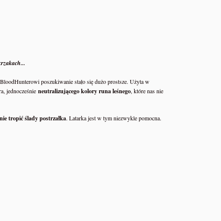
krzakach...
 BloodHunterowi poszukiwanie stało się dużo prostsze. Użyta w
ra, jednocześnie
neutralizującego kolory runa leśnego
, które nas nie
nie tropić ślady postrzałka
. Latarka jest w tym niezwykle pomocna.
Zamykarka do puszek wek maszyna