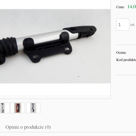
14,0
Cena:
szt.
Ocena:
Kod produktu
tażowy do zamykarki puszek
BIBLIA PREPPERSA – Kompletn
fi 40
Przewodnik Przetrwania Dziki Prepp
400,00 zł
151,00 zł
470,00 zł
199,00 zł
a regularna:
Cena regularna:
Opinie o produkcie (0)
do koszyka
do koszyka