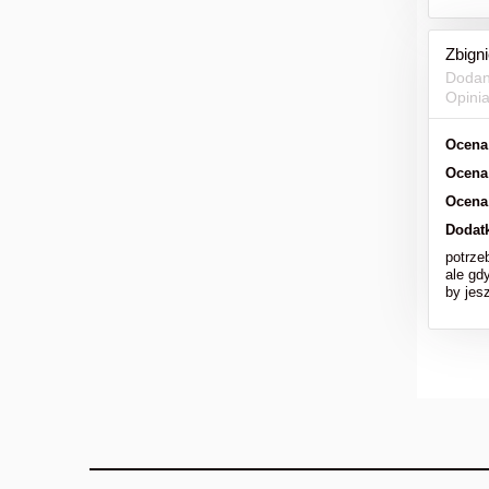
Zbign
Dodan
Opini
Ocena
Ocena
Ocena
Dodat
potrze
ale gd
by jesz