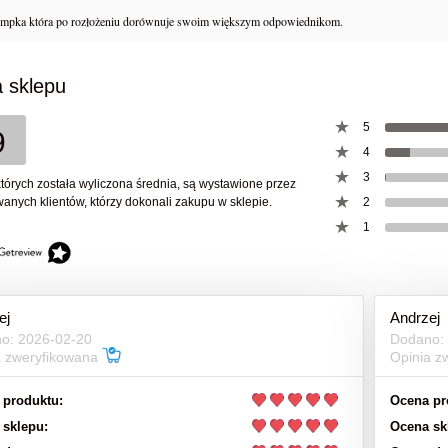
ompka która po rozłożeniu dorównuje swoim większym odpowiednikom.
 sklepu
5
9
4
3
których została wyliczona średnia, są wystawione przez
anych klientów, którzy dokonali zakupu w sklepie.
2
1
ej
Andrzej
o: 2026-02-20
Dodano:
a zweryfikowana
Opinia z
PREPPERSA – Kompletny
 produktu:
Ocena pr
NRG-5 Racje żywnościowe
 Przetrwania Dziki Preppers
 sklepu:
Ocena sk