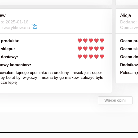
iew
Alicja
o: 2025-01-16
Dodano:
a zweryfikowana
Opinia z
 produktu:
Ocena pr
 sklepu:
Ocena sk
 dostawy:
Ocena do
kowy komentarz:
Dodatkow
bowałem fajnego upominku na urodziny- misiek jest super
Polecam,s
yby beret był większy i można by go miśkowi założyć było
cze lepiej
Więcej opinii