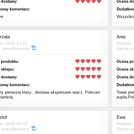
 dostawy:
Ocena do
151,00 zł
kowy komentarz:
Dodatkow
39,00 zł
am
Wszystko 
199,00 zł
a regularna:
do koszyka
do koszyka
rzata
Ania
o: 2025-12-22
Dodano:
a zweryfikowana
Opinia z
 produktu:
Ocena pr
 sklepu:
Ocena sk
 dostawy:
Ocena do
kowy komentarz:
Dodatkow
ty pierwszej klasy , dostawa ekspresowo wręcz. Polecam
Towar pie
bardziej
pupila.Po
ztof
Ewa
o: 2025-09-18
Dodano:
a zweryfikowana
Opinia z