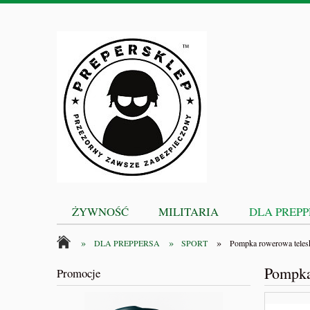
ŻYWNOŚĆ
MILITARIA
DLA PREP
»
»
»
DLA PREPPERSA
SPORT
Pompka rowerowa teles
Pompka
Promocje