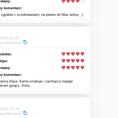
stawy:
63,00 zł
y komentarz:
zgodnie z oczekiwaniami, na pewno do Was wrócę. :)
78,00 zł
Cena regularna:
do koszyka
 2025-11-03
weryfikowana
oduktu:
lepu:
stawy:
y komentarz:
rwsza klasa .Karna smakuje i zachwyca mojego
lecam gorąco .Anna
 2025-07-05
weryfikowana