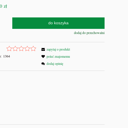
0 zł
do koszyka
dodaj do przechowalni
zapytaj o produkt
:
1364
poleć znajomemu
dodaj opinię
y
ers