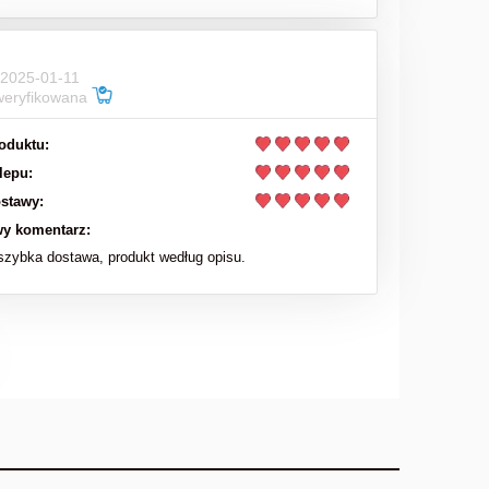
 2025-01-11
weryfikowana
oduktu:
lepu:
stawy:
y komentarz:
zybka dostawa, produkt według opisu.