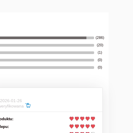
(286)
(20)
(1)
(0)
(0)
 2026-01-26
weryfikowana
WSZYSCY JESTEŚMY W GRZE -
oduktu:
DZIKI PREPPERS
lepu: