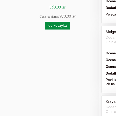
Ocena
850,00 zł
Dodat
Polec
970,00 zł
Cena regularna:
Cen
do koszyka
Małgo
Dodan
Opini
Ocena
Ocena
Ocena
Dodat
Produk
jak naj
Krzys
Dodan
Opini