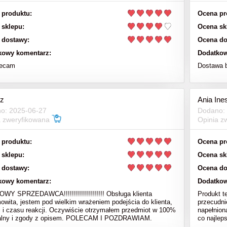
 produktu:
Ocena pr
 sklepu:
Ocena sk
 dostawy:
Ocena do
kowy komentarz:
Dodatkow
lecam
Dostawa 
z
Ania Ine
o: 2025-06-27
Dodano:
a zweryfikowana
Opinia z
 produktu:
Ocena pr
 sklepu:
Ocena sk
 dostawy:
Ocena do
kowy komentarz:
Dodatkow
Y SPRZEDAWCA!!!!!!!!!!!!!!!!!!!! Obsługa klienta
Produkt t
owita, jestem pod wielkim wrażeniem podejścia do klienta,
przecudni
i i czasu reakcji. Oczywiście otrzymałem przedmiot w 100%
napełnion
nalny i zgody z opisem. POLECAM I POZDRAWIAM.
co najlep