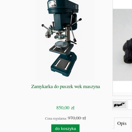
 GRZE -
Zamykarka do puszek wek maszyna
Osprzęt mon
S
850,00 zł
zł
970,00 zł
Cena regularna:
Cen
Opis
do koszyka