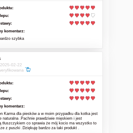
oduktu:
lepu:
stawy:
y komentarz:
bardzo szybka
s
 2025-02-22
weryfikowana
oduktu:
lepu:
stawy:
y komentarz:
en Karma dla piesków a w moim przypadku dla kotka jest
e naturalna .Pachnie prawdziwie mięskiem i jest
ą tłuszczykiem co sprawia że mój kocio ma wszystko to
sze z puszki .Dziękuję bardzo za taki produkt .