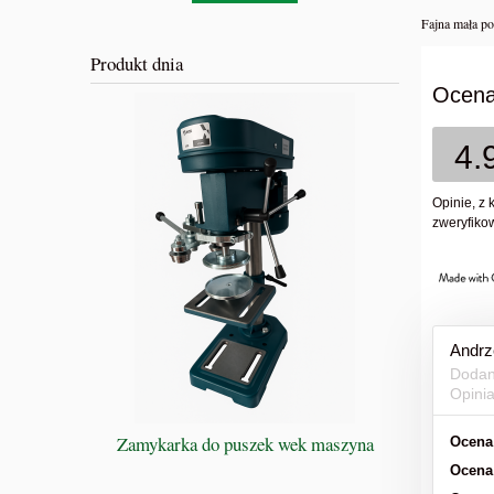
Fajna mała p
Produkt dnia
Ocena
4.
Opinie, z 
zweryfikow
Andrz
Dodan
Opini
Zamykarka do puszek wek maszyna
BIBLIA 
Ocena
Przewodnik
Ocena