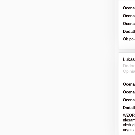
Ocena
Ocena
Ocena
Dodat
Ok po
Łukas
Dodan
Opini
Ocena
Ocena
Ocena
Dodat
WZOROW
niesam
obsług
orygi