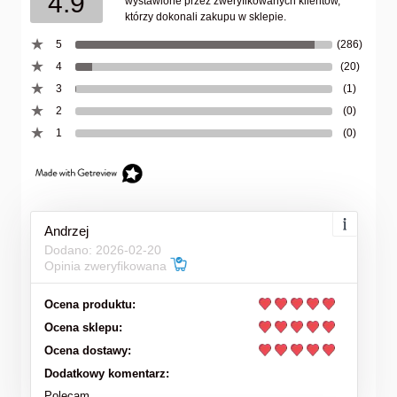
4.9
wystawione przez zweryfikowanych klientów,
którzy dokonali zakupu w sklepie.
5
(286)
4
(20)
3
(1)
2
(0)
1
(0)
Andrzej
Dodano: 2026-02-20
Opinia zweryfikowana
Ocena produktu:
Ocena sklepu:
Ocena dostawy:
Dodatkowy komentarz:
Polecam