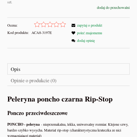
szt.
dodaj do przechowalni
Ocena:
zapytaj o produkt
Kod produktu:
ACA8-3197E
poleć znajomemu
dodaj opinię
Opis
Opinie o produkcie (0)
Peleryna poncho czarna Rip-Stop
Ponczo przeciwdeszczowe
PONCHO - peleryna
- nieprzemakalna, lekka, uniwersalny rozmiar. Klejone szwy,
bardzo szybko wysycha. Materiał rip-stop (charakterystyczna krateczka ze nici
wzmacniającej materiał)