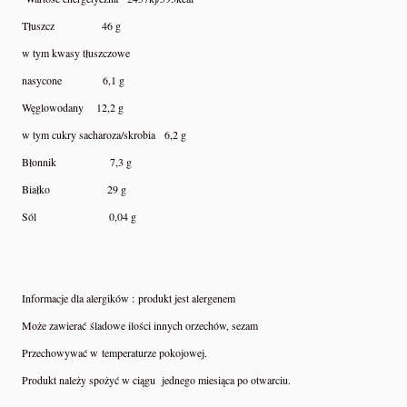
Tłuszcz 46 g
w tym kwasy tłuszczowe
nasycone 6,1 g
Węglowodany 12,2 g
w tym cukry sacharoza/skrobia 6,2 g
Błonnik 7,3 g
Białko 29 g
Sól 0,04 g
Informacje dla alergików : produkt jest alergenem
Może zawierać śladowe ilości innych orzechów, sezam
Przechowywać w temperaturze pokojowej.
Produkt należy spożyć w ciągu jednego miesiąca po otwarciu.