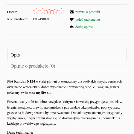
Ocena:
zapytaj o produkt
Kod produktu:
713E-490F9
poleć znajomemu
dodaj opinię
Opis
Opinie o produkcie (0)
Nóż Kandar N124
o stałej głowni przeznaczony dla osób aktywnych, ceniących
oryginalne wzornictwo, dobre wykonanie i przystępną cenę. Z uwagi na grawer
polecany zwłaszcza
myśliwym
.
Prezentowany
nóż
to dobre narzędzie, którym z łatwością przygotujesz posiłek w
terenie, porąbiesz drewno na ognisko, a gdy zajdzie taka potrzeba, poprzycinasz
gałęzie na budowę szałasu by przetrwać noc. Dodatkowym atutem jest oryginalny
wygląd noża, dzięki czemu staje się on doskonałym materiałem na upominek dla
każdego prawdziwego mężczyzny.
Dane techniczne: