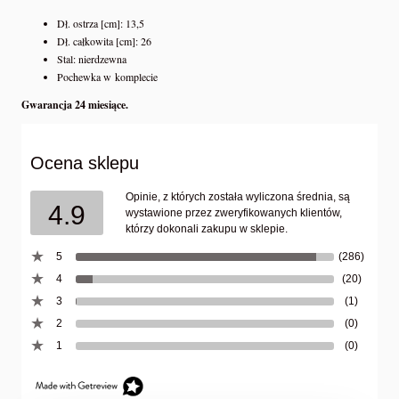
Dł. ostrza [cm]: 13,5
Dł. całkowita [cm]: 26
Stal: nierdzewna
Pochewka w komplecie
Gwarancja 24 miesiące.
Ocena sklepu
Opinie, z których została wyliczona średnia, są
4.9
wystawione przez zweryfikowanych klientów,
którzy dokonali zakupu w sklepie.
5
(286)
4
(20)
3
(1)
2
(0)
1
(0)