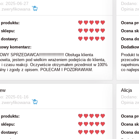
o: 2025-06-27
Dodano:
a zweryfikowana
Opinia z
 produktu:
Ocena pr
 sklepu:
Ocena sk
 dostawy:
Ocena do
kowy komentarz:
Dodatkow
Y SPRZEDAWCA!!!!!!!!!!!!!!!!!!!! Obsługa klienta
Produkt t
owita, jestem pod wielkim wrażeniem podejścia do klienta,
przecudni
i i czasu reakcji. Oczywiście otrzymałem przedmiot w 100%
napełnion
nalny i zgody z opisem. POLECAM I POZDRAWIAM.
co najlep
iew
Alicja
o: 2025-01-16
Dodano:
a zweryfikowana
Opinia z
 produktu:
Ocena pr
 sklepu:
Ocena sk
 dostawy:
Ocena do