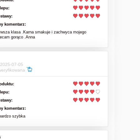
lepu:
stawy:
y komentarz:
rwsza klasa .Karna smakuje i zachwyca mojego
lecam gorąco .Anna
 2025-07-05
weryfikowana
oduktu:
lepu:
stawy:
y komentarz:
bardzo szybka
s