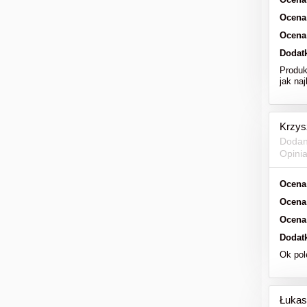
Ocena
Ocena
Dodat
Produk
jak naj
Krzys
Dodan
Opini
Ocena
Ocena
Ocena
Dodat
Ok po
Łukas