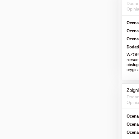
Dodan
Opini
Ocena
Ocena
Ocena
Dodat
WZOROW
niesam
obsług
orygi
Zbign
Dodan
Opini
Ocena
Ocena
Ocena