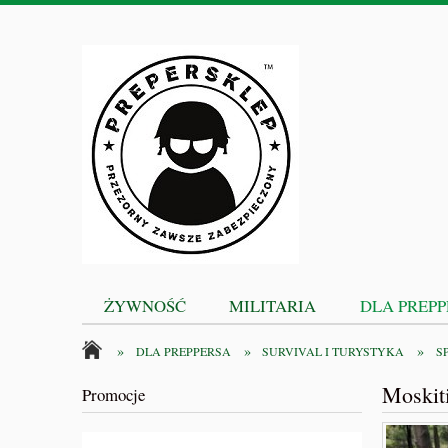
ŻYWNOŚĆ
MILITARIA
DLA PREP
»
»
»
DLA PREPPERSA
SURVIVAL I TURYSTYKA
S
Moskit
Promocje