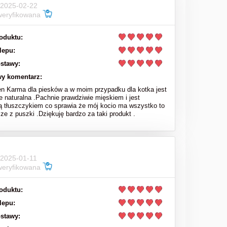
 2025-02-22
weryfikowana
oduktu:
lepu:
stawy:
y komentarz:
en Karma dla piesków a w moim przypadku dla kotka jest
e naturalna .Pachnie prawdziwie mięskiem i jest
ą tłuszczykiem co sprawia że mój kocio ma wszystko to
sze z puszki .Dziękuję bardzo za taki produkt .
 2025-01-11
weryfikowana
oduktu:
lepu:
stawy: