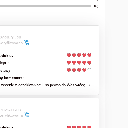
(0)
63,00 zł
78,00 zł
Cena regularna:
do koszyka
 2026-01-26
weryfikowana
oduktu:
lepu:
stawy:
y komentarz:
zgodnie z oczekiwaniami, na pewno do Was wrócę. :)
 2025-11-03
weryfikowana
oduktu: