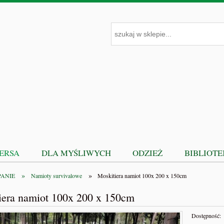
PERSA
DLA MYŚLIWYCH
ODZIEŻ
BIBLIOT
»
»
PANIE
Namioty survivalowe
Moskitiera namiot 100x 200 x 150cm
iera namiot 100x 200 x 150cm
Dostępność: