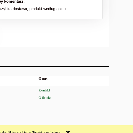
y komentarz:
zybka dostawa, produkt według opisu.
O nas
Kontakt
O firmie
 do plików cookies w Twojej przeglądarce.