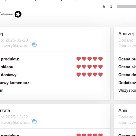
1
151,00 zł
39,00 zł
199,00 zł
a regularna:
do koszyka
do koszyka
ej
Andrzej
o: 2026-02-20
Dodano:
a zweryfikowana
Opinia z
 produktu:
Ocena pr
 sklepu:
Ocena sk
 dostawy:
Ocena do
kowy komentarz:
Dodatkow
am
Wszystko 
rzata
Ania
o: 2025-12-22
Dodano:
a zweryfikowana
Opinia z
 produktu:
Ocena pr