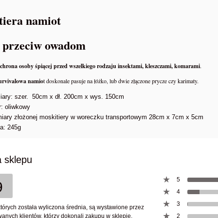
tiera namiot
a przeciw owadom
hrona osoby śpiącej przed wszelkiego rodzaju insektami, kleszczami, komarami
.
survivalowa namio
t doskonale pasuje na łóżko, lub dwie złączone prycze czy karimaty.
iary:
szer. 50cm x dł. 200cm x wys. 150cm
r: oliwkowy
ary złożonej moskitiery w woreczku transportowym 28cm x 7cm x 5cm
a: 245g
 sklepu
5
9
4
PREPPERSA – Kompletny
NRG-5 Racje żywnościowe
 Przetrwania Dziki Preppers
3
których została wyliczona średnia, są wystawione przez
anych klientów, którzy dokonali zakupu w sklepie.
2