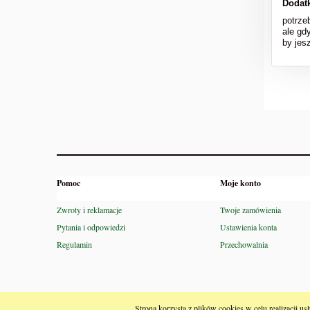
Dodat
potrze
ale gd
by jesz
Pomoc
Moje konto
Zwroty i reklamacje
Twoje zamówienia
Pytania i odpowiedzi
Ustawienia konta
Regulamin
Przechowalnia
;
Strona korzysta z plików cookies w celu realizacji us