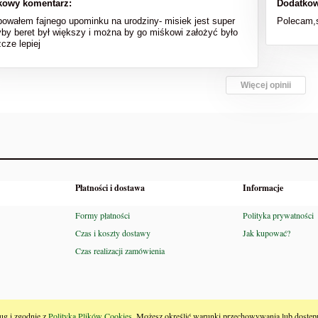
kowy komentarz:
Dodatkow
bowałem fajnego upominku na urodziny- misiek jest super
Polecam,s
yby beret był większy i można by go miśkowi założyć było
cze lepiej
Więcej opinii
Płatności i dostawa
Informacje
Formy płatności
Polityka prywatności
Czas i koszty dostawy
Jak kupować?
Czas realizacji zamówienia
ług i zgodnie z
Polityką Plików Cookies
. Możesz określić warunki przechowywania lub dostępu