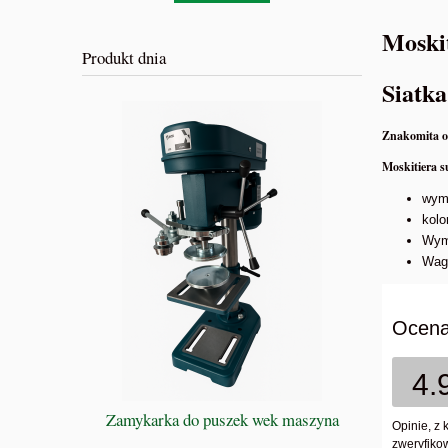
Moski
Produkt dnia
Siatk
Znakomita oc
Moskitiera 
wym
kolo
Wymi
Wag
Ocena
4.
BIBLIA 
Zamykarka do puszek wek maszyna
Przewodnik
Opinie, z 
zweryfikow