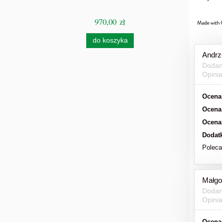
970,00 zł
Cen
do koszyka
Andrz
Dodan
Opini
Ocena
Ocena
Ocena
Dodat
Polec
Małgo
Dodan
Opini
Ocena