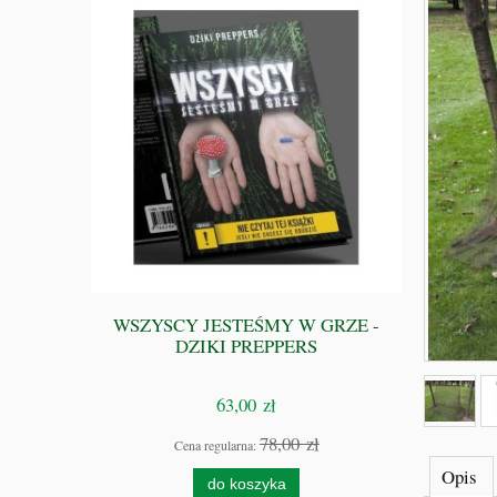
ompletny
WSZYSCY JESTEŚMY W GRZE -
ki Preppers
DZIKI PREPPERS
63,00 zł
zł
78,00 zł
Cena regularna:
Opis
do koszyka