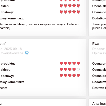
 sklepu:
Ocena sk
 dostawy:
Ocena do
kowy komentarz:
Dodatkow
ty pierwszej klasy , dostawa ekspresowo wręcz. Polecam
Towar pie
bardziej
pupila.Po
ztof
Ewa
o: 2025-09-18
Dodano:
a zweryfikowana
Opinia z
 produktu:
Ocena pr
 sklepu:
Ocena sk
 dostawy:
Ocena do
kowy komentarz:
Dodatkow
lecam
Dostawa 
z
Ania Ine