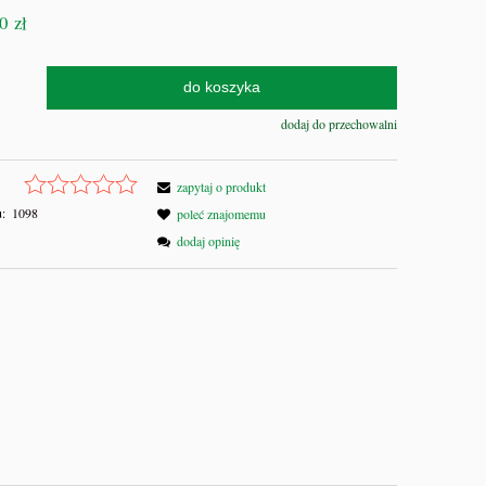
0 zł
do koszyka
dodaj do przechowalni
zapytaj o produkt
:
1098
poleć znajomemu
dodaj opinię