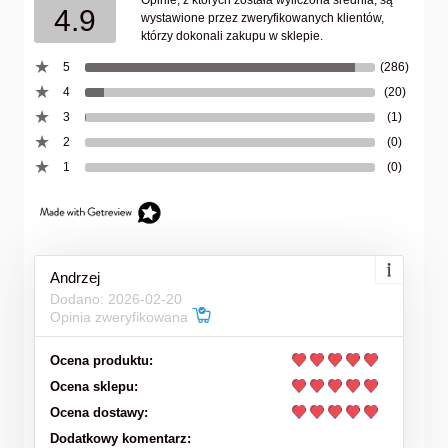
Opinie, z których została wyliczona średnia, są
4.9
wystawione przez zweryfikowanych klientów,
którzy dokonali zakupu w sklepie.
5
(286)
4
(20)
3
(1)
2
(0)
1
(0)
Andrzej
Dodano: 2026-02-20
Opinia zweryfikowana
Ocena produktu:
Ocena sklepu:
Ocena dostawy:
Dodatkowy komentarz: