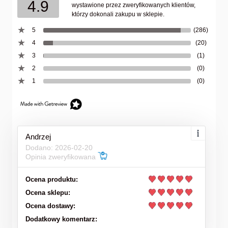
4.9
wystawione przez zweryfikowanych klientów,
którzy dokonali zakupu w sklepie.
5
(286)
4
(20)
3
(1)
2
(0)
1
(0)
Andrzej
Dodano: 2026-02-20
Opinia zweryfikowana
Ocena produktu:
Ocena sklepu:
Ocena dostawy:
Dodatkowy komentarz: