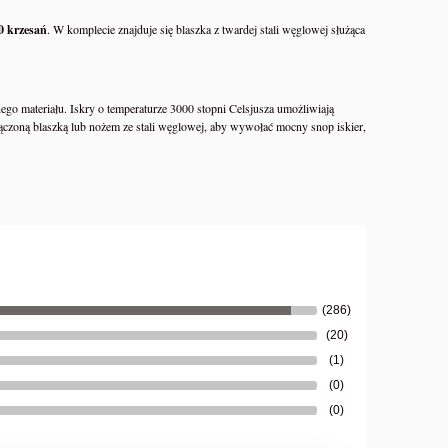
0 krzesań
. W komplecie znajduje się blaszka z twardej stali węglowej służąca
o materiału. Iskry o temperaturze 3000 stopni Celsjusza umożliwiają
łączoną blaszką lub nożem ze stali węglowej, aby wywołać mocny snop iskier,
(286)
(20)
(1)
(0)
BIBLIA PREPPERSA – Kompletny
(0)
a
Przewodnik Przetrwania Dziki Preppers