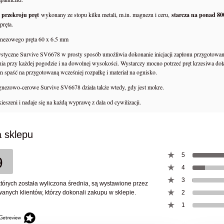
 przekroju pręt
wykonany ze stopu kilku metali, m.in. magnezu i ceru,
starcza na ponad 80
pręta.
ezowego pręta 60 x 6.5 mm
styczne Survive SV6678 w prosty sposób umożliwia dokonanie inicjacji zapłonu przygotowaneg
nia przy każdej pogodzie i na dowolnej wysokości. Wystarczy mocno potrzeć pręt krzesiwa do
n spaść na przygotowaną wcześniej rozpałkę i materiał na ognisko.
nezowo-cerowe Survive SV6678 działa także wtedy, gdy jest mokre.
ieszeni i nadaje się na każdą wyprawę z dala od cywilizacji.
 sklepu
5
9
4
3
których została wyliczona średnia, są wystawione przez
anych klientów, którzy dokonali zakupu w sklepie.
2
Y JESTEŚMY W GRZE -
1
Zamykarka do puszek wek maszyn
ZIKI PREPPERS