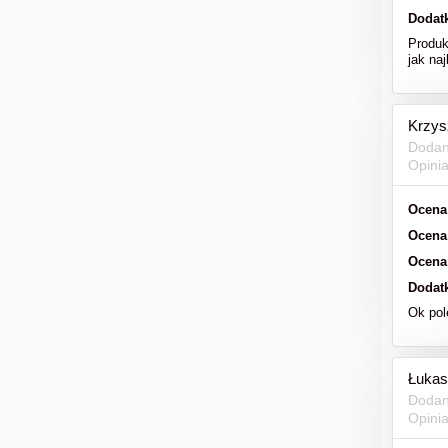
Dodat
Produk
jak naj
Krzys
Dodan
Opini
Ocena
Ocena
Ocena
Dodat
Ok po
Łukas
Dodan
Opini