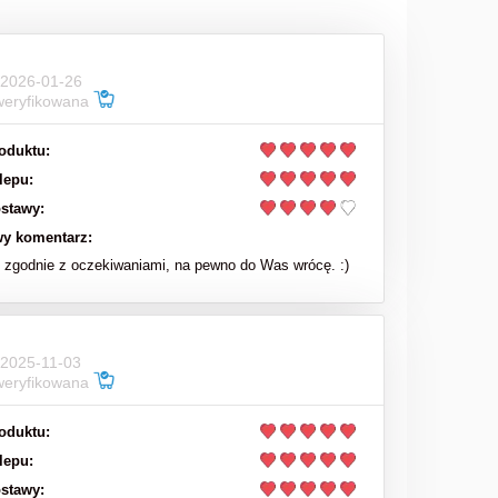
151,00 zł
199,00 zł
Cena regularna:
 2026-01-26
weryfikowana
do koszyka
oduktu:
lepu:
stawy:
y komentarz:
zgodnie z oczekiwaniami, na pewno do Was wrócę. :)
 2025-11-03
weryfikowana
oduktu:
lepu:
stawy: