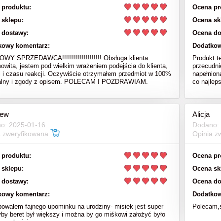
 produktu:
Ocena pr
 sklepu:
Ocena sk
 dostawy:
Ocena do
kowy komentarz:
Dodatkow
Y SPRZEDAWCA!!!!!!!!!!!!!!!!!!!! Obsługa klienta
Produkt t
owita, jestem pod wielkim wrażeniem podejścia do klienta,
przecudni
i i czasu reakcji. Oczywiście otrzymałem przedmiot w 100%
napełnion
nalny i zgody z opisem. POLECAM I POZDRAWIAM.
co najlep
iew
Alicja
o: 2025-01-16
Dodano:
a zweryfikowana
Opinia z
 produktu:
Ocena pr
 sklepu:
Ocena sk
 dostawy:
Ocena do
kowy komentarz:
Dodatkow
bowałem fajnego upominku na urodziny- misiek jest super
Polecam,s
yby beret był większy i można by go miśkowi założyć było