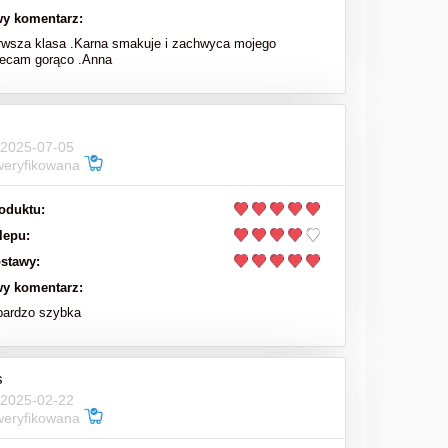
y komentarz:
rwsza klasa .Karna smakuje i zachwyca mojego
lecam gorąco .Anna
 2025-07-05
weryfikowana
oduktu:
lepu:
stawy:
y komentarz:
bardzo szybka
s
 2025-02-22
weryfikowana