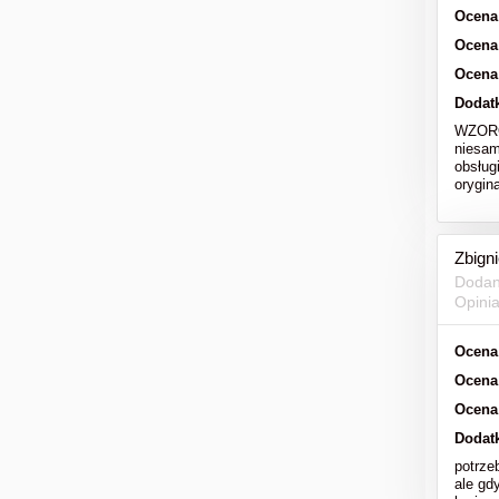
Ocena
Ocena
Ocena
Dodat
WZOROW
niesam
obsług
orygi
Zbign
Dodan
Opini
Ocena
Ocena
Ocena
Dodat
potrze
ale gd