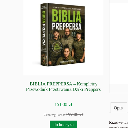
 GRZE -
BIBLIA PREPPERSA – Kompletny
S
Przewodnik Przetrwania Dziki Preppers
151,00 zł
Opis
zł
199,00 zł
Cena regularna:
Krzesiwo tu
do koszyka
zapałek czy za