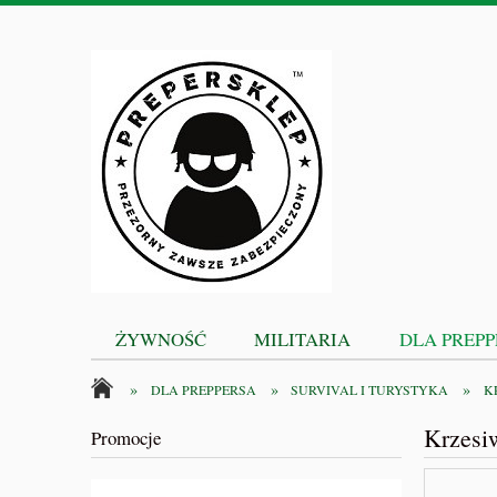
ŻYWNOŚĆ
MILITARIA
DLA PREP
»
»
»
DLA PREPPERSA
SURVIVAL I TURYSTYKA
K
Krzesi
Promocje