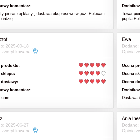
kowy komentarz:
Dodatkow
ty pierwszej klasy , dostawa ekspresowo wręcz. Polecam
Towar pie
bardziej
pupila.Po
ztof
Ewa
o: 2025-09-18
Dodano:
a zweryfikowana
Opinia z
 produktu:
Ocena pr
 sklepu:
Ocena sk
 dostawy:
Ocena do
kowy komentarz:
Dodatkow
lecam
Dostawa 
z
Ania Ine
o: 2025-06-27
Dodano:
a zweryfikowana
Opinia z