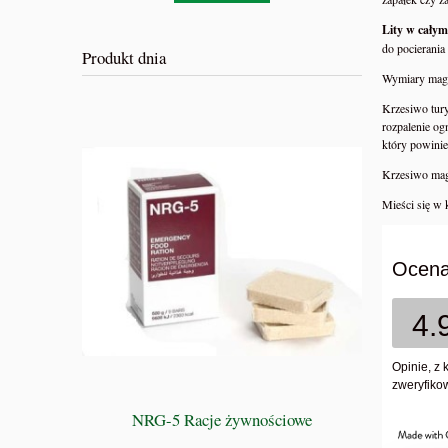
Lity w całym
do pocierania 
Produkt dnia
Wymiary magn
Krzesiwo tury
rozpalenie og
który powinie
Krzesiwo mag
Mieści się w k
Ocena
4.
Opinie, z 
zweryfikow
WSZYSC
NRG-5 Racje żywnościowe
D