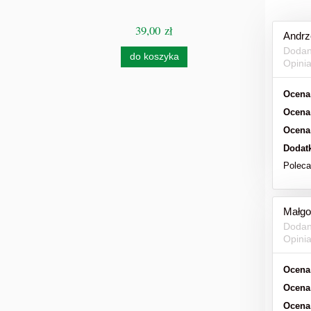
39,00 zł
Andrz
Ce
Dodan
do koszyka
Opini
Ocena
Ocena
Ocena
Dodat
Polec
Małgo
Dodan
Opini
Ocena
Ocena
Ocena