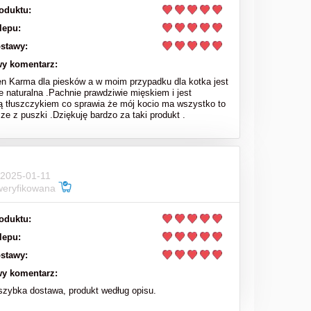
oduktu:
lepu:
stawy:
y komentarz:
en Karma dla piesków a w moim przypadku dla kotka jest
e naturalna .Pachnie prawdziwie mięskiem i jest
ą tłuszczykiem co sprawia że mój kocio ma wszystko to
sze z puszki .Dziękuję bardzo za taki produkt .
 2025-01-11
weryfikowana
oduktu:
lepu:
stawy:
y komentarz:
zybka dostawa, produkt według opisu.