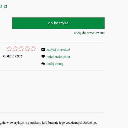
0 zł
do koszyka
dodaj do przechowalni
zapytaj o produkt
:
CDE2-572C2
poleć znajomemu
dodaj opinię
a w awaryjnych sytuacjach, jeśli brakuje jego codziennych źródeł np.