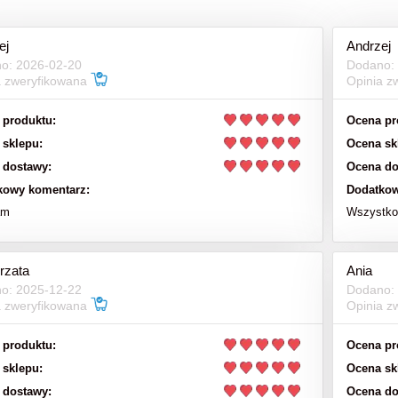
63,00 zł
970,00 zł
ej
Andrzej
78,00 zł
na regularna:
o: 2026-02-20
Dodano:
do koszyka
a zweryfikowana
Opinia z
do koszyka
 produktu:
Ocena pr
 sklepu:
Ocena sk
 dostawy:
Ocena do
kowy komentarz:
Dodatkow
am
Wszystko 
rzata
Ania
o: 2025-12-22
Dodano:
a zweryfikowana
Opinia z
 produktu:
Ocena pr
 sklepu:
Ocena sk
 dostawy:
Ocena do