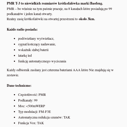
PMR T-3 to niewielkich rozmiarów krótkofalówka marki Baofeng.
PMR – bo właśnie na tym paśmie pracuje, na 8 kanałach które posiadają po 99
podkanałów i jeden kanał otwarty.
Realny zasię krótkofalówki na otwartej przestrzeni to
około 3km.
Każde radio posiada:
podświetlany wyświetlacz,
sygnał kończący nadawanie,
wskaźnik słabej baterii
latarkę led
funkcję automatycznego wyciszania
Każdy odbiornik zasilany jest czterema bateriami AAA które Nie znajdują się w
zestawie.
Dane techniczne:
Częstotliwość: PMR
Podkanały: 99
Moc: <500mWERP
Typ modulacji: FM-F3E
Automatyczna redukcja szumów: TAK
Funkcja Vox: TAK