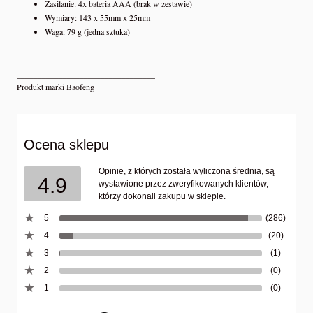
Zasilanie: 4x bateria AAA (brak w zestawie)
Wymiary: 143 x 55mm x 25mm
Waga: 79 g (jedna sztuka)
_________________________________
Produkt marki Baofeng
Ocena sklepu
Opinie, z których została wyliczona średnia, są
4.9
wystawione przez zweryfikowanych klientów,
którzy dokonali zakupu w sklepie.
5
(286)
4
(20)
3
(1)
2
(0)
1
(0)