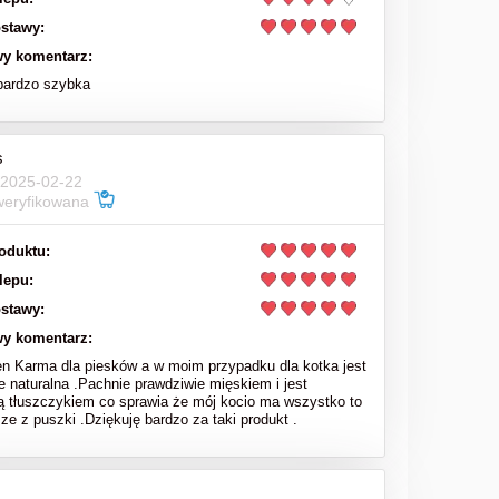
stawy:
y komentarz:
bardzo szybka
s
 2025-02-22
weryfikowana
oduktu:
lepu:
stawy:
y komentarz:
en Karma dla piesków a w moim przypadku dla kotka jest
e naturalna .Pachnie prawdziwie mięskiem i jest
ą tłuszczykiem co sprawia że mój kocio ma wszystko to
sze z puszki .Dziękuję bardzo za taki produkt .