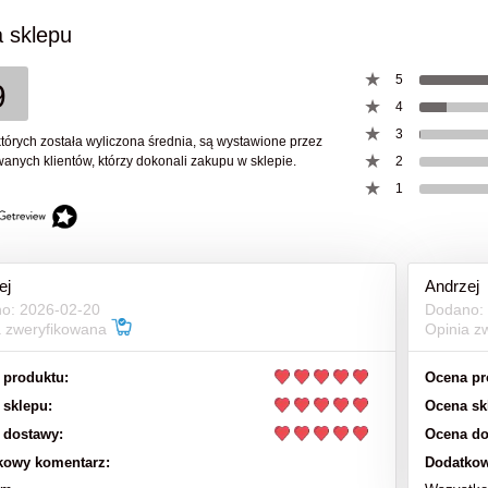
63,00 zł
850,00 zł
 sklepu
78,00 zł
970,00 zł
na regularna:
Cena regularna:
5
9
4
do koszyka
do koszyka
3
których została wyliczona średnia, są wystawione przez
anych klientów, którzy dokonali zakupu w sklepie.
2
1
ej
Andrzej
o: 2026-02-20
Dodano:
a zweryfikowana
Opinia z
 produktu:
Ocena pr
 sklepu:
Ocena sk
 dostawy:
Ocena do
kowy komentarz:
Dodatkow