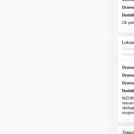
Ocena
Dodat
Ok po
Łukas
Dodan
Opini
Ocena
Ocena
Ocena
Dodat
WZOROW
niesam
obsług
orygi
Zbign