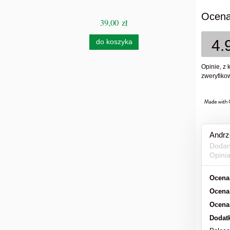
Ocena
39,00 zł
Ce
4.
do koszyka
Opinie, z 
zweryfikow
Andrz
Dodan
Opini
Ocena
Ocena
Ocena
Dodat