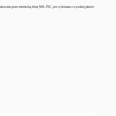
wana przez niemiecką firmę MIL-TEC, jest wykonana z wysokiej jakości
a
BIBLIA PREPPERSA – Kompletny
Przewodnik Przetrwania Dziki Preppers