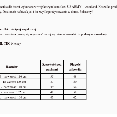
zulka dla dzieci wykonana w wojskowym kamuflażu US ARMY – woodland. Koszulka produko
. Doskonała na biwak jak i do zwykłego użytkowania w domu. Polecamy!
zulki dziecięcej wojskowej
oru rozmiaru proszę się sugerować raczej wymiarem koszulki niż podanym wzrostem).
IL-TEC
Niemcy
Szerokość pod
Długość
Rozmiar
pachami
całkowita
 - na wzrost: 116 cm
35
48
 - na wzrost: 128 cm
37
50
- na wzrost: 140 cm
39
54
 - na wzrost: 152 cm
41
58
 - na wzrost: 164 cm
43
62
Y JESTEŚMY W GRZE -
Zamykarka do puszek wek maszyn
ZIKI PREPPERS