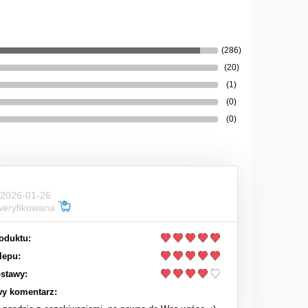
151,00 zł
199,00 zł
Cena regularna:
(286)
(20)
do koszyka
(1)
(0)
(0)
 2026-01-26
weryfikowana
oduktu:
lepu:
stawy:
y komentarz: