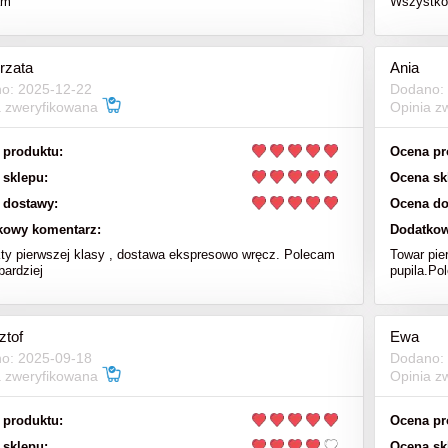
am
Wszystko 
rzata
Ania
o: 2025-12-22
Dodano:
a zweryfikowana
Opinia z
 produktu:
Ocena pr
 sklepu:
Ocena sk
 dostawy:
Ocena do
kowy komentarz:
Dodatkow
ty pierwszej klasy , dostawa ekspresowo wręcz. Polecam
Towar pie
bardziej
pupila.Po
ztof
Ewa
o: 2025-09-18
Dodano:
a zweryfikowana
Opinia z
 produktu:
Ocena pr
 sklepu:
Ocena sk