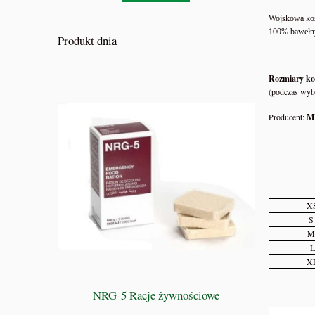
Wojskowa kos
100% bawełny
Produkt dnia
Rozmiary kos
(podczas wyb
Producent:
M
XS
S
M 
L
XL
WSZYSC
NRG-5 Racje żywnościowe
D