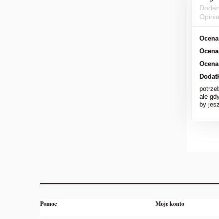
Dodan
Opini
Ocena
Ocena
Ocena
Dodat
potrze
ale gd
by jesz
Pomoc
Moje konto