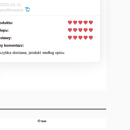
 2025-01-11
weryfikowana
oduktu:
lepu:
stawy:
y komentarz:
zybka dostawa, produkt według opisu.
O nas