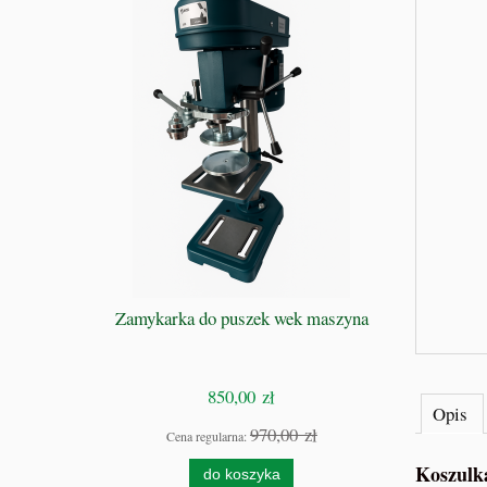
 GRZE -
Zamykarka do puszek wek maszyna
BIBLIA 
S
Przewodnik
850,00 zł
Opis
zł
970,00 zł
Cena regularna:
Cen
Koszulk
do koszyka