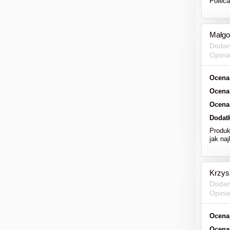
Polec
Małgo
Dodan
Opini
Ocena
Ocena
Ocena
Dodat
Produk
jak naj
Krzys
Dodan
Opini
Ocena
Ocena