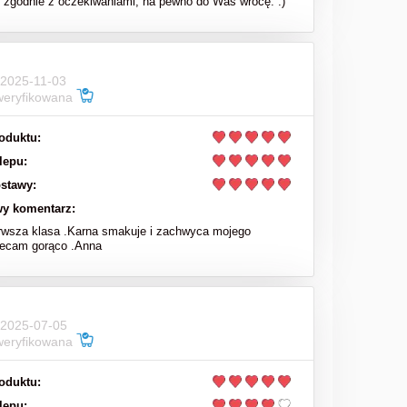
zgodnie z oczekiwaniami, na pewno do Was wrócę. :)
 2025-11-03
weryfikowana
oduktu:
lepu:
stawy:
y komentarz:
rwsza klasa .Karna smakuje i zachwyca mojego
lecam gorąco .Anna
 2025-07-05
weryfikowana
oduktu:
lepu: