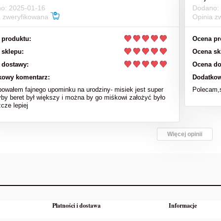
o: 2025-01-16
Dodano:
a zweryfikowana
Opinia z
 produktu:
Ocena pr
 sklepu:
Ocena sk
 dostawy:
Ocena do
kowy komentarz:
Dodatkow
bowałem fajnego upominku na urodziny- misiek jest super
Polecam,s
yby beret był większy i można by go miśkowi założyć było
cze lepiej
Więcej opinii
Płatności i dostawa
Informacje