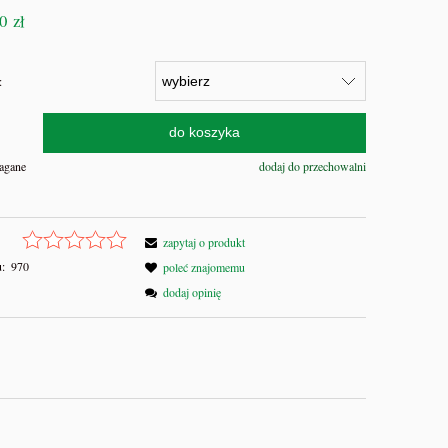
0 zł
:
do koszyka
agane
dodaj do przechowalni
zapytaj o produkt
:
970
poleć znajomemu
zek
dodaj opinię