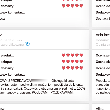
 dostawy:
Ocena do
kowy komentarz:
Dodatkow
lecam
Dostawa 
z
Ania Ine
o: 2025-06-27
Dodano:
a zweryfikowana
Opinia z
 produktu:
Ocena pr
 sklepu:
Ocena sk
 dostawy:
Ocena do
kowy komentarz:
Dodatkow
Y SPRZEDAWCA!!!!!!!!!!!!!!!!!!!! Obsługa klienta
Produkt t
owita, jestem pod wielkim wrażeniem podejścia do klienta,
przecudni
i i czasu reakcji. Oczywiście otrzymałem przedmiot w 100%
napełnion
nalny i zgody z opisem. POLECAM I POZDRAWIAM.
co najlep
iew
Alicja