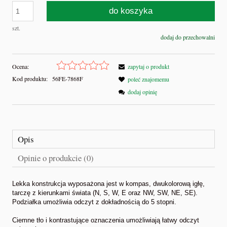
do koszyka
szt.
dodaj do przechowalni
Ocena:
zapytaj o produkt
Kod produktu:
56FE-7868F
poleć znajomemu
dodaj opinię
Opis
Opinie o produkcie (0)
Lekka konstrukcja wyposażona jest w kompas, dwukolorową igłę,
tarczę z kierunkami świata (N, S, W, E oraz NW, SW, NE, SE).
Podziałka umożliwia odczyt z dokładnością do 5 stopni.
Ciemne tło i kontrastujące oznaczenia umożliwiają łatwy odczyt