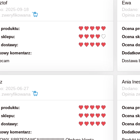
ztof
Ewa
o: 2025-09-18
Dodano:
a zweryfikowana
Opinia z
 produktu:
Ocena pr
 sklepu:
Ocena sk
 dostawy:
Ocena do
kowy komentarz:
Dodatkow
lecam
Dostawa 
z
Ania Ine
o: 2025-06-27
Dodano:
a zweryfikowana
Opinia z
 produktu:
Ocena pr
 sklepu:
Ocena sk
 dostawy:
Ocena do
kowy komentarz:
Dodatkow
Y SPRZEDAWCA!!!!!!!!!!!!!!!!!!!! Obsługa klienta
Produkt t