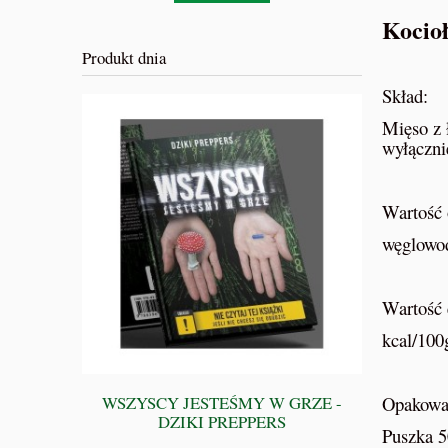
Kocioł
Produkt dnia
Skład:
Mięso z 
wyłączni
Wartość 
węglowod
Wartość 
kcal/100
WSZYSCY JESTEŚMY W GRZE -
Opakowa
Zamykark
DZIKI PREPPERS
Puszka 5