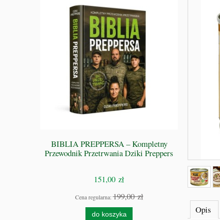
 GRZE -
BIBLIA PREPPERSA – Kompletny
S
Przewodnik Przetrwania Dziki Preppers
151,00 zł
zł
199,00 zł
Cena regularna:
Opis
do koszyka