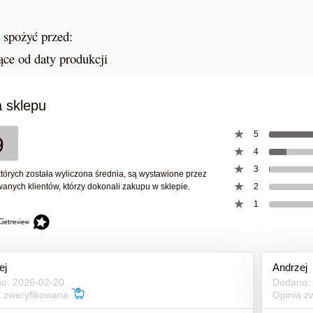
151,00 zł
970,00 zł
j spożyć przed:
199,00 zł
Cena regularna:
ące od daty produkcji
do koszyka
do koszyka
 sklepu
5
9
4
3
których została wyliczona średnia, są wystawione przez
anych klientów, którzy dokonali zakupu w sklepie.
2
1
ej
Andrzej
o: 2026-02-20
Dodano:
a zweryfikowana
Opinia z