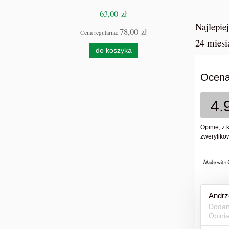
63,00 zł
Najlepie
78,00 zł
Cena regularna:
24 miesi
do koszyka
Ocena
4.
Opinie, z 
zweryfikow
Andrz
Dodan
Opini