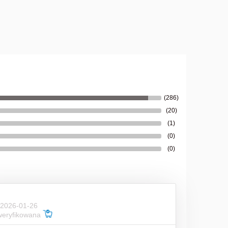
39,00 zł
do koszyka
(286)
(20)
(1)
(0)
(0)
 2026-01-26
weryfikowana