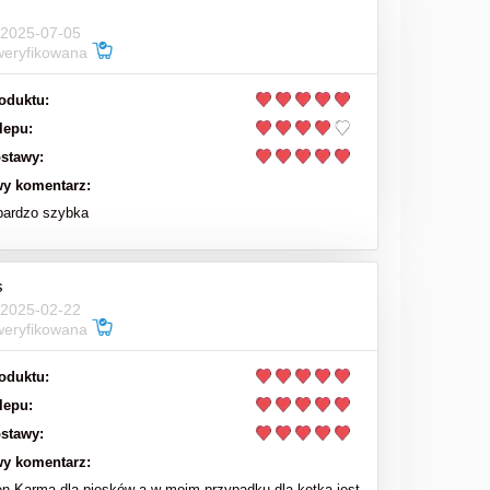
 2025-07-05
weryfikowana
oduktu:
lepu:
stawy:
y komentarz:
bardzo szybka
s
 2025-02-22
weryfikowana
oduktu:
lepu:
stawy:
y komentarz:
en Karma dla piesków a w moim przypadku dla kotka jest