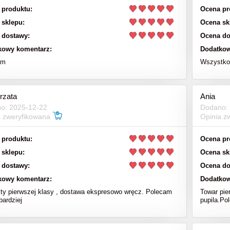
 produktu:
Ocena pr
 sklepu:
Ocena sk
 dostawy:
Ocena do
kowy komentarz:
Dodatkow
am
Wszystko 
rzata
Ania
o: 2025-12-22
Dodano:
a zweryfikowana
Opinia z
 produktu:
Ocena pr
 sklepu:
Ocena sk
 dostawy:
Ocena do
kowy komentarz:
Dodatkow
ty pierwszej klasy , dostawa ekspresowo wręcz. Polecam
Towar pie
bardziej
pupila.Po