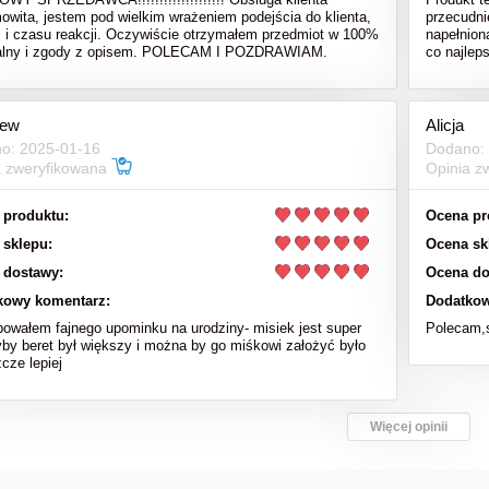
owita, jestem pod wielkim wrażeniem podejścia do klienta,
przecudni
i i czasu reakcji. Oczywiście otrzymałem przedmiot w 100%
napełnion
nalny i zgody z opisem. POLECAM I POZDRAWIAM.
co najlep
iew
Alicja
o: 2025-01-16
Dodano:
a zweryfikowana
Opinia z
 produktu:
Ocena pr
 sklepu:
Ocena sk
 dostawy:
Ocena do
kowy komentarz:
Dodatkow
bowałem fajnego upominku na urodziny- misiek jest super
Polecam,s
yby beret był większy i można by go miśkowi założyć było
cze lepiej
Więcej opinii