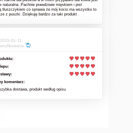
e naturalna .Pachnie prawdziwie mięskiem i jest
ą tłuszczykiem co sprawia że mój kocio ma wszystko to
sze z puszki .Dziękuję bardzo za taki produkt .
 2025-01-11
weryfikowana
oduktu:
lepu:
stawy:
y komentarz:
zybka dostawa, produkt według opisu.