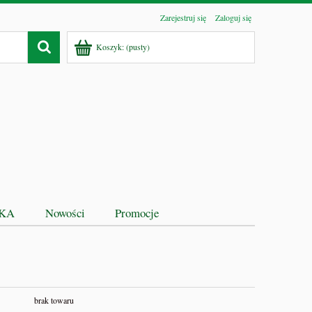
Zarejestruj się
Zaloguj się
Koszyk:
(pusty)
EKA
Nowości
Promocje
brak towaru