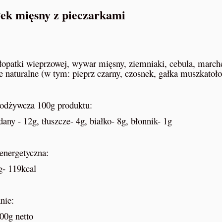
ek mięsny z pieczarkami
łopatki wieprzowej, wywar mięsny, ziemniaki, cebula, marchew
e naturalne (w tym: pieprz czarny, czosnek, gałka muszkatoł
odżywcza 100g produktu:
any - 12g, tłuszcze- 4g, białko- 8g, błonnik- 1g
energetyczna:
g- 119kcal
BIBLIA PREPPERSA – Kompletn
nie:
a do puszek wek maszyna
Przewodnik Przetrwania Dziki Prepp
00g netto