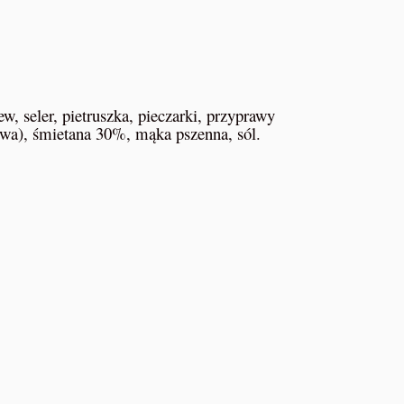
, seler, pietruszka, pieczarki, przyprawy
owa), śmietana 30%, mąka pszenna, sól.
y
NRG-5 Racje żywnościowe
ers