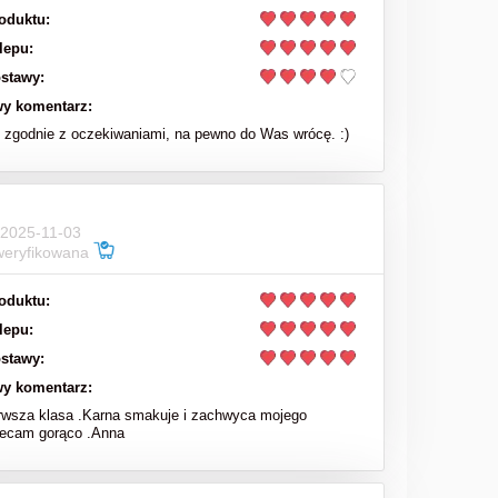
oduktu:
lepu:
stawy:
y komentarz:
zgodnie z oczekiwaniami, na pewno do Was wrócę. :)
 2025-11-03
weryfikowana
oduktu:
lepu:
stawy:
y komentarz:
rwsza klasa .Karna smakuje i zachwyca mojego
lecam gorąco .Anna