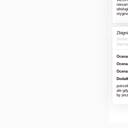
niesam
obsług
orygi
Zbign
Dodan
Opini
Ocena
Ocena
Ocena
Dodat
potrze
ale gd
by jesz