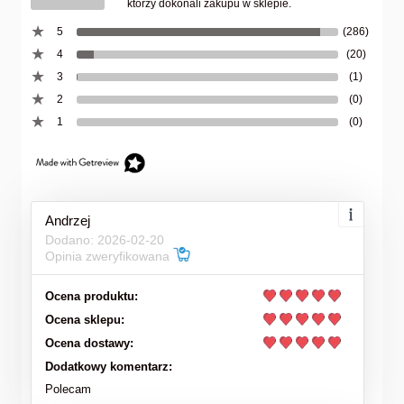
którzy dokonali zakupu w sklepie.
5
(286)
4
(20)
3
(1)
2
(0)
1
(0)
Andrzej
Dodano: 2026-02-20
Opinia zweryfikowana
Ocena produktu:
Ocena sklepu:
Ocena dostawy:
Dodatkowy komentarz:
Polecam