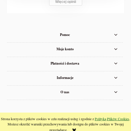
Więcej opinii
Pomoc
Moje konto
Płatności i dostawa
Informacje
O nas
pokaż pełną wersję strony
Strona korzysta z plików cookies w celu realizacji usług i zgodnie z
Polityką Plików Cookies
.
Możesz określić warunki przechowywania lub dostępu do plików cookies w Twojej
;
przeglądarce.