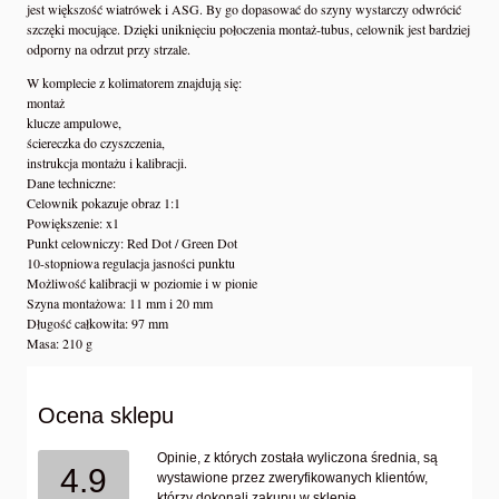
jest większość wiatrówek i ASG. By go dopasować do szyny wystarczy odwrócić
szczęki mocujące. Dzięki uniknięciu połoczenia montaż-tubus, celownik jest bardziej
odporny na odrzut przy strzale.
W komplecie z kolimatorem znajdują się:
montaż
klucze ampulowe,
ściereczka do czyszczenia,
instrukcja montażu i kalibracji.
Dane techniczne:
Celownik pokazuje obraz 1:1
Powiększenie: x1
Punkt celowniczy: Red Dot / Green Dot
10-stopniowa regulacja jasności punktu
Możliwość kalibracji w poziomie i w pionie
Szyna montażowa: 11 mm i 20 mm
Długość całkowita: 97 mm
Masa: 210 g
Ocena sklepu
Opinie, z których została wyliczona średnia, są
4.9
wystawione przez zweryfikowanych klientów,
którzy dokonali zakupu w sklepie.