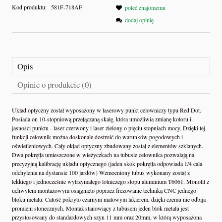
Kod produktu:
581F-718AF
poleć znajomemu
dodaj opinię
Opis
Opinie o produkcie (0)
Układ optyczny został wyposażony w laserowy punkt celowniczy typu Red Dot.
Posiada on 10-stopniową przełączaną skalę, która umożliwia zmianę koloru i
jasności punktu - laser czerwony i laser zielony o pięciu stopniach mocy. Dzięki tej
funkcji celownik można doskonale dostroić do warunków pogodowych i
oświetleniowych. Cały okład optyczny zbudowany został z elementów szklanych.
Dwa pokrętła umieszczone w wieżyczkach na tubusie celownika pozwalają na
precyzyjną kalibrację układu optycznego (jaden skok pokrętła odpowiada 1/4 cala
odchylenia na dystansie 100 jardów) Wzmocniony tubus wykonany został z
lekkiego i jednocześnie wytrzymałego lotniczego stopu aluminium T6061. Monolit z
uchwytem montażowym osiągnięto poprzez frezowanie techniką CNC jednego
bloku metalu. Całość pokryto czarnym matowym lakierem, dzięki czemu nie odbija
promieni słonecznych. Montaż stanowiący z tubusem jeden blok metalu jest
przystosowany do standardowych szyn 11 mm oraz 20mm, w którą wyposażona