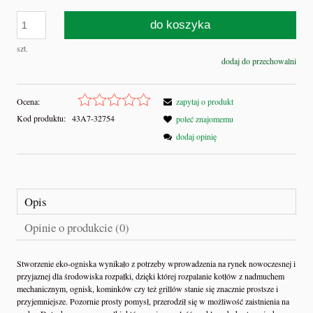
do koszyka
szt.
dodaj do przechowalni
Ocena:
zapytaj o produkt
Kod produktu:
43A7-32754
poleć znajomemu
dodaj opinię
Opis
Opinie o produkcie (0)
Stworzenie eko-ogniska wynikało z potrzeby wprowadzenia na rynek nowoczesnej i
przyjaznej dla środowiska rozpałki, dzięki której rozpalanie kotłów z nadmuchem
mechanicznym, ognisk, kominków czy też grillów stanie się znacznie prostsze i
przyjemniejsze. Pozornie prosty pomysł, przerodził się w możliwość zaistnienia na