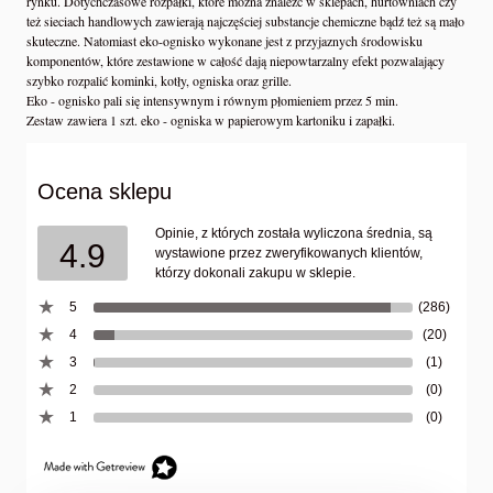
rynku. Dotychczasowe rozpałki, które można znaleźć w sklepach, hurtowniach czy
też sieciach handlowych zawierają najczęściej substancje chemiczne bądź też są mało
skuteczne. Natomiast eko-ognisko wykonane jest z przyjaznych środowisku
komponentów, które zestawione w całość dają niepowtarzalny efekt pozwalający
szybko rozpalić kominki, kotły, ogniska oraz grille.
Eko - ognisko pali się intensywnym i równym płomieniem przez 5 min.
Zestaw zawiera 1 szt. eko - ogniska w papierowym kartoniku i zapałki.
Ocena sklepu
Opinie, z których została wyliczona średnia, są
4.9
wystawione przez zweryfikowanych klientów,
którzy dokonali zakupu w sklepie.
5
(286)
4
(20)
3
(1)
2
(0)
1
(0)