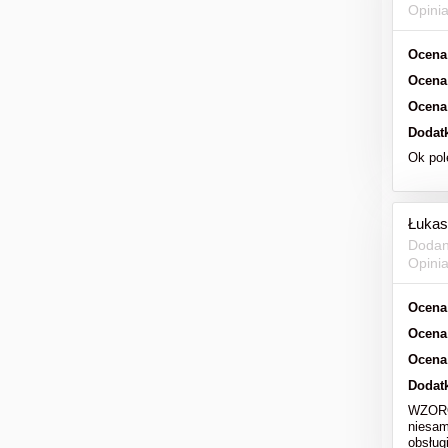
Opini
Ocena
Ocena
Ocena
Dodat
Ok po
Łukas
Dodan
Opini
Ocena
Ocena
Ocena
Dodat
WZOROW
niesam
obsług