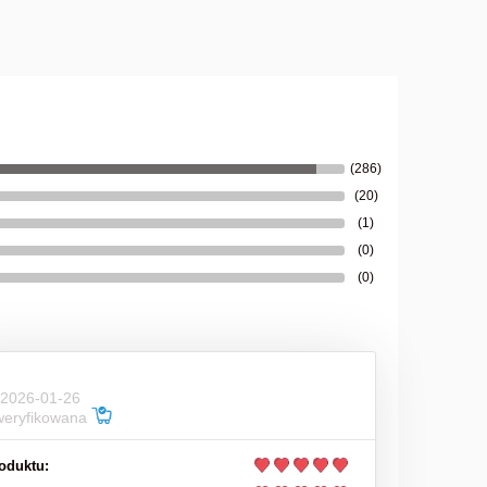
39,00 zł
do koszyka
(286)
(20)
(1)
(0)
(0)
 2026-01-26
weryfikowana
oduktu: