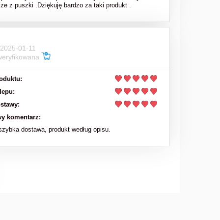
sze z puszki .Dziękuję bardzo za taki produkt .
 2025-01-11
weryfikowana
oduktu:
lepu:
stawy:
y komentarz:
zybka dostawa, produkt według opisu.