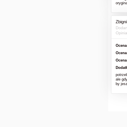
orygi
Zbign
Dodan
Opini
Ocena
Ocena
Ocena
Dodat
potrze
ale gd
by jesz