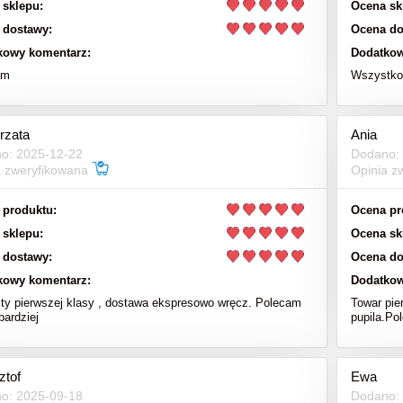
 sklepu:
Ocena sk
 dostawy:
Ocena do
kowy komentarz:
Dodatkow
am
Wszystko 
rzata
Ania
o: 2025-12-22
Dodano:
a zweryfikowana
Opinia z
 produktu:
Ocena pr
 sklepu:
Ocena sk
 dostawy:
Ocena do
kowy komentarz:
Dodatkow
ty pierwszej klasy , dostawa ekspresowo wręcz. Polecam
Towar pie
bardziej
pupila.Po
ztof
Ewa
o: 2025-09-18
Dodano: