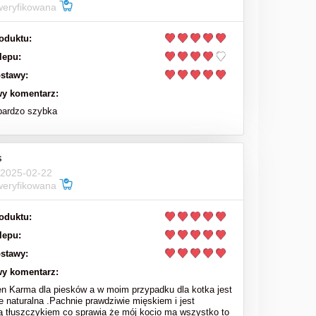
weryfikowana
oduktu:
lepu:
stawy:
y komentarz:
bardzo szybka
s
 2025-02-22
weryfikowana
oduktu:
lepu:
stawy:
y komentarz:
en Karma dla piesków a w moim przypadku dla kotka jest
e naturalna .Pachnie prawdziwie mięskiem i jest
ą tłuszczykiem co sprawia że mój kocio ma wszystko to