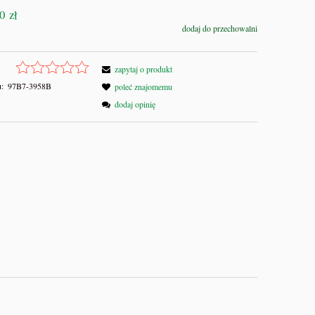
0 zł
dodaj do przechowalni
zapytaj o produkt
:
97B7-3958B
poleć znajomemu
dodaj opinię