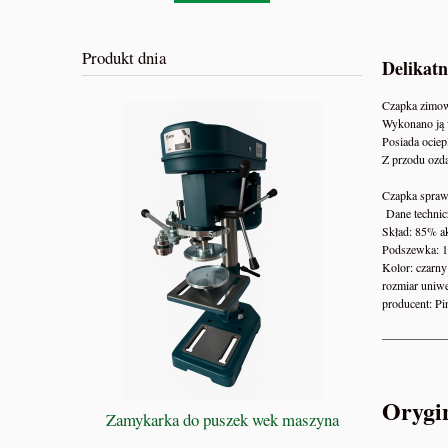
Produkt dnia
Delikatn
Czapka zimow
Wykonano ją 
Posiada ociep
Z przodu ozda
Czapka sprawd
Dane technic
Skład: 85% ak
Podszewka: 1
Kolor: czarny
rozmiar uniw
producent: P
___________
BIBLIA 
Orygin
Zamykarka do puszek wek maszyna
Przewodnik