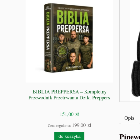
 GRZE -
BIBLIA PREPPERSA – Kompletny
S
Przewodnik Przetrwania Dziki Preppers
151,00 zł
Opis
zł
199,00 zł
Cena regularna:
Pinew
do koszyka