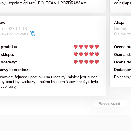
nalny i zgody z opisem. POLECAM I POZDRAWIAM.
co najlep
iew
Alicja
o: 2025-01-16
Dodano:
a zweryfikowana
Opinia z
 produktu:
Ocena pr
 sklepu:
Ocena sk
 dostawy:
Ocena do
kowy komentarz:
Dodatkow
bowałem fajnego upominku na urodziny- misiek jest super
Polecam,s
yby beret był większy i można by go miśkowi założyć było
cze lepiej
Więcej opinii