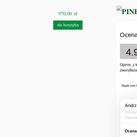
970,00 zł
Cen
do koszyka
Ocena
4.
Opinie, z 
zweryfikow
Andrz
Dodan
Opini
Ocena