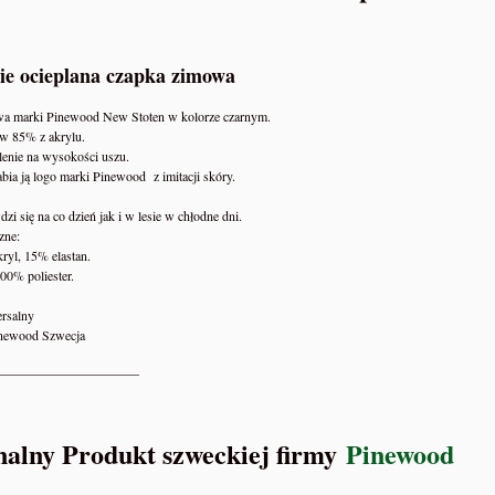
ie ocieplana czapka zimowa
a marki Pinewood New Stoten w kolorze czarnym.
w 85% z akrylu.
lenie na wysokości uszu.
bia ją logo marki Pinewood z imitacji skóry.
zi się na co dzień jak i w lesie w chłodne dni.
zne:
ryl, 15% elastan.
00% poliester.
ersalny
inewood Szwecja
_____________________
PREPPERSA – Kompletny
WSZYSCY JESTEŚMY W GRZE 
alny Produkt szweckiej firmy
Pinewood
 Przetrwania Dziki Preppers
DZIKI PREPPERS