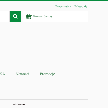
Zarejestruj się
Zaloguj się
Koszyk:
(pusty)
EKA
Nowości
Promocje
brak towaru