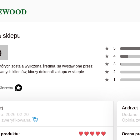
151,00 zł
63,00 zł
199,00 zł
78,00 zł
a regularna:
Cena regularna:
do koszyka
do koszyka
 sklepu
5
9
4
3
których została wyliczona średnia, są wystawione przez
anych klientów, którzy dokonali zakupu w sklepie.
2
1
ej
Andrzej
o: 2026-02-20
Dodano:
a zweryfikowana
Opinia z
 produktu:
Ocena pr