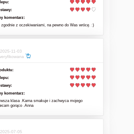
lepu:
stawy:
y komentarz:
zgodnie z oczekiwaniami, na pewno do Was wrócę. :)
 2025-11-03
weryfikowana
oduktu:
lepu:
stawy:
y komentarz:
rwsza klasa .Karna smakuje i zachwyca mojego
lecam gorąco .Anna
 2025-07-05