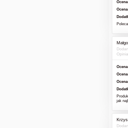
Ocena
Ocena
Dodat
Polec
Małgo
Dodan
Opini
Ocena
Ocena
Ocena
Dodat
Produk
jak naj
Krzys
Dodan