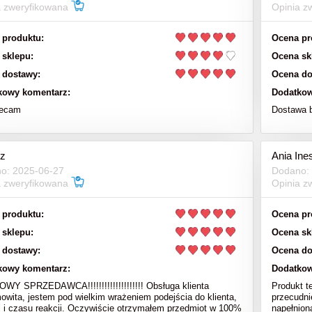
a zweryfikowana
Opinia z
 produktu:
Ocena pr
 sklepu:
Ocena sk
 dostawy:
Ocena do
kowy komentarz:
Dodatkow
lecam
Dostawa 
z
Ania Ine
o: 2025-06-27
Dodano:
a zweryfikowana
Opinia z
 produktu:
Ocena pr
 sklepu:
Ocena sk
 dostawy:
Ocena do
kowy komentarz:
Dodatkow
Y SPRZEDAWCA!!!!!!!!!!!!!!!!!!!! Obsługa klienta
Produkt t
owita, jestem pod wielkim wrażeniem podejścia do klienta,
przecudni
i i czasu reakcji. Oczywiście otrzymałem przedmiot w 100%
napełnion