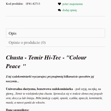
Kod produktu:
1F81-82713
poleć znajomemu
dodaj opinię
Opis
Opinie o produkcie (0)
Chusta - Temir Hi-Tec - "Colour
Peace "
Z tej szalokominiarki wyczarujesz przynajmniej kilkanaście sposobów jej
noszenia...
Uniwersalna elastyczna, bezszwowa szalokominiarka
- pod szyję, na rękę, na
głowę...
Temir to wielofunkcyjna chusta. Sprawdza się w trakcie słonecznej pogody
oraz deszczu lub śniegu. Pełni funkcję czapki, opaski, szalika, apaszki, kominiarki,
maski, a nawet gumki do włosów.
Dane szczegółowe: