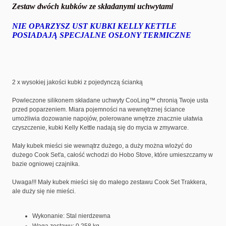
Zestaw dwóch kubków ze składanymi uchwytami
NIE OPARZYSZ UST KUBKI KELLY KETTLE
POSIADAJĄ SPECJALNE OSŁONY TERMICZNE
2 x wysokiej jakości kubki z pojedynczą ścianką
Powleczone silikonem składane uchwyty CooLing™ chronią Twoje usta
przed poparzeniem. Miara pojemności na wewnętrznej ściance
umożliwia dozowanie napojów, polerowane wnętrze znacznie ułatwia
czyszczenie, kubki Kelly Kettle nadają się do mycia w zmywarce.
Mały kubek mieści sie wewnątrz dużego, a duży można wlożyć do
dużego Cook Set'a, całość wchodzi do Hobo Stove, które umieszczamy w
bazie ogniowej czajnika.
Uwaga!!! Mały kubek mieści się do małego zestawu Cook Set Trakkera,
ale duży się nie mieści.
Wykonanie: Stal nierdzewna