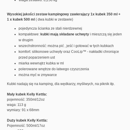
Waga zestawu: 0,258 kg
Wysokiej jakości zestaw kampingowy zawierający 1x kubek 350 ml +
1 x kubek 500 ml
( dwa kubki w zestawie)
pojedyncza ścianka ze stali nierdzewnej
kompaktowe:
kubki mają składane uchwyty
i mieszczą się jeden
w drugim
wszechstronność: można pić , jeść i gotować w tych kubkach
komfort: silikonowe uchwyty oraz CooLip™ - nakładki chroniące
przed poparzeniem ust
miarka wewnątrz kubka w ml
polerowane wnętrze do łatwego czyszczenia
można myć w zmywarce
Kubki nadają się na kamping, dla wędkarzy, myśliwych, na piknik itp.
Mały kubek Kelly Kettla:
pojemność: 350ml/12oz
waga: 113 g
wymiary: 91 x 68mm
Duży kubek Kelly Kettla:
Pojemność: 500ml/17oz