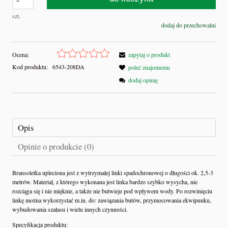
szt.
dodaj do przechowalni
Ocena:
zapytaj o produkt
Kod produktu:
6543-208DA
poleć znajomemu
dodaj opinię
Opis
Opinie o produkcie (0)
Bransoletka upleciona jest z wytrzymałej linki spadochronowej o długości ok. 2,5-3
metrów. Materiał, z którego wykonana jest linka bardzo szybko wysycha, nie
rozciąga się i nie mięknie, a także nie butwieje pod wpływem wody. Po rozwinięciu
linkę można wykorzystać m.in. do: zawiązania butów, przymocowania ekwipunku,
wybudowania szałasu i wielu innych czynności.
Specyfikacja produktu: