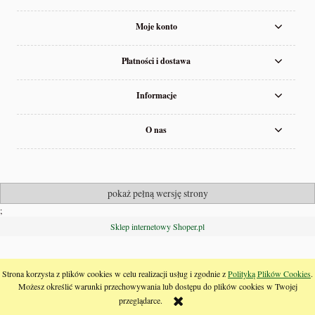
Moje konto
Płatności i dostawa
Informacje
O nas
pokaż pełną wersję strony
;
Sklep internetowy Shoper.pl
Strona korzysta z plików cookies w celu realizacji usług i zgodnie z
Polityką Plików Cookies
.
Możesz określić warunki przechowywania lub dostępu do plików cookies w Twojej
przeglądarce.