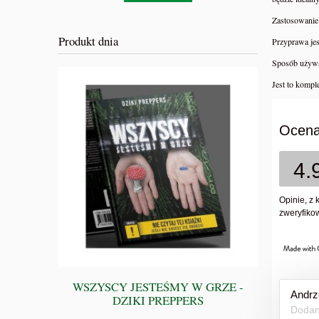
Zastosowanie
Produkt dnia
Przyprawa jes
Sposób używ
Jest to kompl
Ocena
4.
Opinie, z 
zweryfikow
WSZYSCY JESTEŚMY W GRZE -
BIBLIA 
Andrz
DZIKI PREPPERS
Przewodnik
Dodan