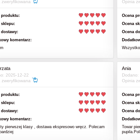
a zweryfikowana
Opinia z
151,00 zł
39,00 zł
 produktu:
Ocena pr
199,00 zł
a regularna:
 sklepu:
Ocena sk
do koszyka
do koszyka
 dostawy:
Ocena do
kowy komentarz:
Dodatkow
am
Wszystko 
rzata
Ania
o: 2025-12-22
Dodano:
a zweryfikowana
Opinia z
 produktu:
Ocena pr
 sklepu:
Ocena sk
 dostawy:
Ocena do
kowy komentarz:
Dodatkow
ty pierwszej klasy , dostawa ekspresowo wręcz. Polecam
Towar pie
bardziej
pupila.Po