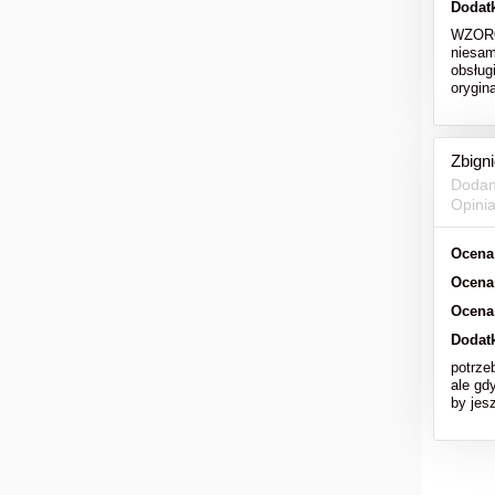
Dodat
WZOROW
niesam
obsług
orygi
Zbign
Dodan
Opini
Ocena
Ocena
Ocena
Dodat
potrze
ale gd
by jesz