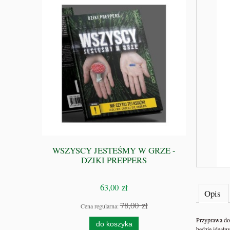
ompletny
WSZYSCY JESTEŚMY W GRZE -
ki Preppers
DZIKI PREPPERS
63,00 zł
Opis
zł
78,00 zł
Cena regularna:
Przyprawa do 
do koszyka
będzie idealny