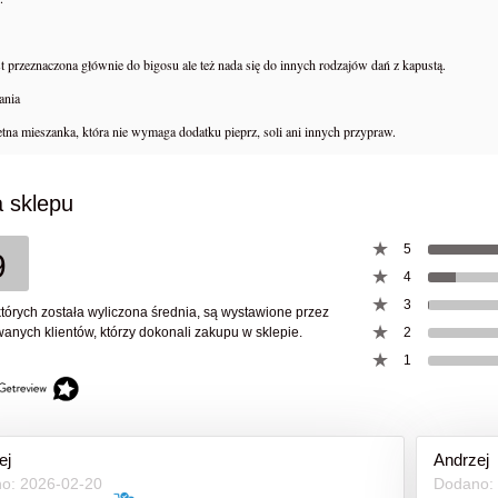
t przeznaczona głównie do bigosu ale też nada się do innych rodzajów dań z kapustą.
ania
etna mieszanka, która nie wymaga dodatku pieprz, soli ani innych przypraw.
 sklepu
5
9
4
3
których została wyliczona średnia, są wystawione przez
anych klientów, którzy dokonali zakupu w sklepie.
2
1
PREPPERSA – Kompletny
ej
Andrzej
NRG-5 Racje żywnościowe
 Przetrwania Dziki Preppers
o: 2026-02-20
Dodano: