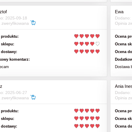
ztof
Ewa
o: 2025-09-18
Dodano:
a zweryfikowana
Opinia z
 produktu:
Ocena pr
 sklepu:
Ocena sk
 dostawy:
Ocena do
kowy komentarz:
Dodatkow
lecam
Dostawa 
z
Ania Ine
o: 2025-06-27
Dodano:
a zweryfikowana
Opinia z
 produktu:
Ocena pr
 sklepu:
Ocena sk
 dostawy:
Ocena do