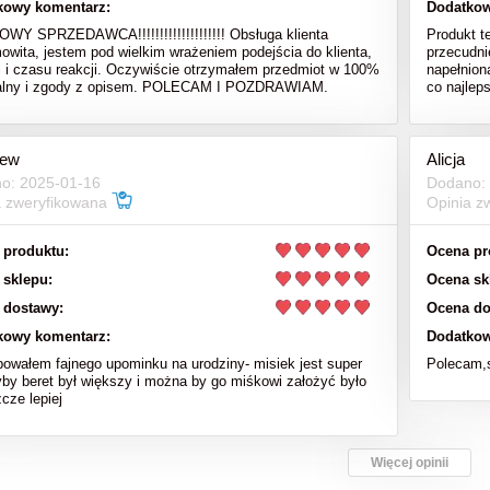
kowy komentarz:
Dodatkow
Y SPRZEDAWCA!!!!!!!!!!!!!!!!!!!! Obsługa klienta
Produkt t
owita, jestem pod wielkim wrażeniem podejścia do klienta,
przecudni
i i czasu reakcji. Oczywiście otrzymałem przedmiot w 100%
napełnion
nalny i zgody z opisem. POLECAM I POZDRAWIAM.
co najlep
iew
Alicja
o: 2025-01-16
Dodano:
a zweryfikowana
Opinia z
 produktu:
Ocena pr
 sklepu:
Ocena sk
 dostawy:
Ocena do
kowy komentarz:
Dodatkow
bowałem fajnego upominku na urodziny- misiek jest super
Polecam,s
yby beret był większy i można by go miśkowi założyć było
cze lepiej
Więcej opinii