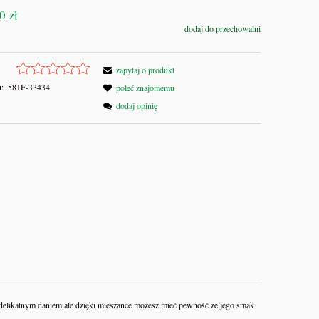
0 zł
dodaj do przechowalni
zapytaj o produkt
:
581F-33434
poleć znajomemu
dodaj opinię
 delikatnym daniem ale dzięki mieszance możesz mieć pewność że jego smak