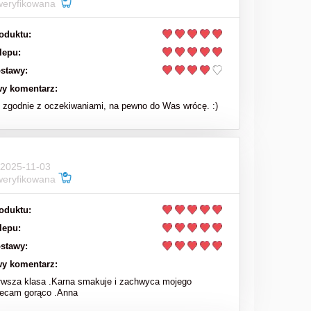
weryfikowana
970,00 zł
oduktu:
lepu:
do koszyka
stawy:
y komentarz:
zgodnie z oczekiwaniami, na pewno do Was wrócę. :)
 2025-11-03
weryfikowana
oduktu:
lepu:
stawy:
y komentarz:
rwsza klasa .Karna smakuje i zachwyca mojego
lecam gorąco .Anna