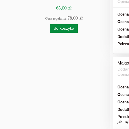
Opini
63,00 zł
Ocena
78,00 zł
Cena regularna:
Cen
Ocena
do koszyka
Ocena
Dodat
Polec
Małgo
Dodan
Opini
Ocena
Ocena
Ocena
Dodat
Produk
jak naj