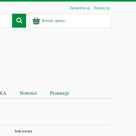
Zarejestruj się
Zaloguj się
Koszyk:
(pusty)
EKA
Nowości
Promocje
brak towaru