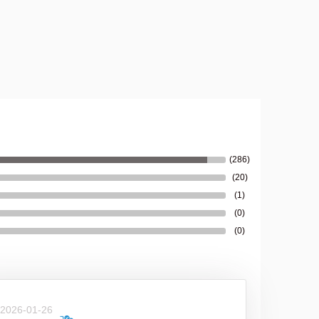
(286)
(20)
(1)
(0)
(0)
Zamykarka do puszek wek maszyna
 2026-01-26