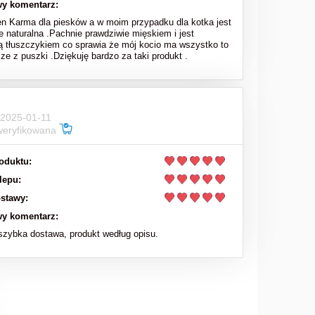
y komentarz:
en Karma dla piesków a w moim przypadku dla kotka jest
e naturalna .Pachnie prawdziwie mięskiem i jest
ą tłuszczykiem co sprawia że mój kocio ma wszystko to
sze z puszki .Dziękuję bardzo za taki produkt .
 2025-01-11
weryfikowana
oduktu:
lepu:
stawy:
y komentarz:
zybka dostawa, produkt według opisu.