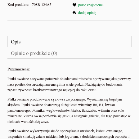
Kod produktu:
708B-124A5
poleć znajomemu
dodaj opinię
Opis
Opinie o produkcie (0)
Przeznaczenie:
Płatki owsiane nazywane potocznie śniadaniami mistrzów spożywane jako pierwszy
nasz posiłek dostarczają nam energii na wiele godzin.Nadają się do budowania
zapasu żywności krótkoterminowego najlepiej do roku czasu.
Płatki owsiane produkowane są z owsa zwyczajnego. Wyróżniają się bogatym
składem. Płatki owsiane dostarczają dużej ilości witaminy B6, B1, kwasu
pantotenowego, błonnika, węglowodanów, białka, tłuszczów, witamin oraz sole
mineralne. Ziarna owsa pozbawia się łuski, a następnie gniecie, dla tego pozostaje w
nich cała wartość odżywcza.
Płatki owsiane wykorzystuje się do sporządzania owsianek, kisielu owsianego,
wspaniale smakują zalane mlekiem lub jogurtem, z dodatkiem suszonych owoców i