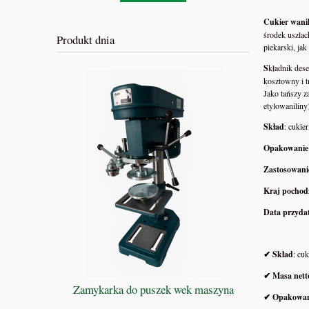
Cukier wani
środek uszla
Produkt dnia
piekarski, ja
S
kładnik dese
kosztowny i t
Jako tańszy z
etylowaniliny
Skład
: cukie
Opakowanie
Zastosowani
Kraj pochod
Data przydat
✔ Skład
: cu
✔ Masa nett
WSZYSC
Zamykarka do puszek wek maszyna
D
✔ Opakowan