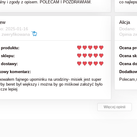
nalny i zgody z opisem. POLECAM I POZDRAWIAM.
co najlep
iew
Alicja
o: 2025-01-16
Dodano:
a zweryfikowana
Opinia z
 produktu:
Ocena pr
 sklepu:
Ocena sk
 dostawy:
Ocena do
kowy komentarz:
Dodatkow
bowałem fajnego upominku na urodziny- misiek jest super
Polecam,s
yby beret był większy i można by go miśkowi założyć było
cze lepiej
Więcej opinii