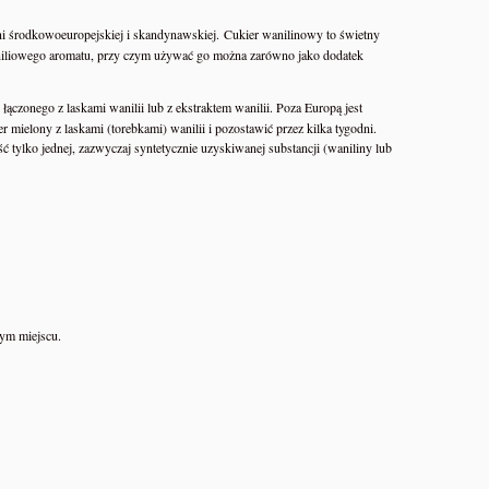
środkowoeuropejskiej i skandynawskiej. Cukier wanilinowy to świetny
aniliowego aromatu, przy czym używać go można zarówno jako dodatek
ączonego z laskami wanilii lub z ekstraktem wanilii. Poza Europą jest
ielony z laskami (torebkami) wanilii i pozostawić przez kilka tygodni.
 tylko jednej, zazwyczaj syntetycznie uzyskiwanej substancji (waniliny lub
ym miejscu.
y
NRG-5 Racje żywnościowe
ers