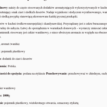
linowy
należy do często stosowanych dodatków aromatyzujących wykorzystywanych w kuchni 
chetniający smak ciast i słodkich deserów. Nadaje wypiekom i słodyczom wyrafinowanego, w
k i słodką posypkę stanowiącą ukoronowane każdej pysznej przekąski.
rów w kuchni środkowoeuropejskiej i skandynawskiej. Przyrządzany jest z cukru buraczanego ł
rudny do nabycia. Łatwy do sporządzenia w warunkach domowych – wystarczy zmieszać cukier m
amiennik stosowany jest cukier wanilinowy, o nieco uboższym aromacie ze względu na obecność
).
r, aromat (wanilia)
: pojemnik plastikowy
e
: dodatek do ciast i deserów
zenia:
Polska.
ności do spożycia:
podana na etykiecie
Przechowywanie:
przechowywać w chłodnym, such
kier waniliowy
o: 1000
g
Y JESTEŚMY W GRZE -
BIBLIA PREPPERSA – Kompletn
ZIKI PREPPERS
Przewodnik Przetrwania Dziki Prepp
ie
: pojemnik plastikowy, wielokrotnego otwarcia, oznaczony etykietą