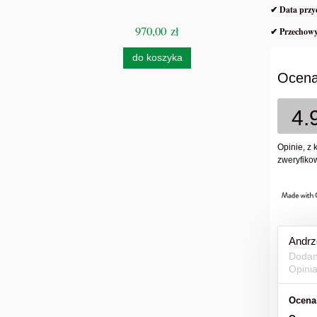
✔ Data przyd
970,00 zł
✔ Przechow
Ce
do koszyka
Ocena
4.
Opinie, z 
zweryfikow
Andrz
Dodan
Opini
Ocena