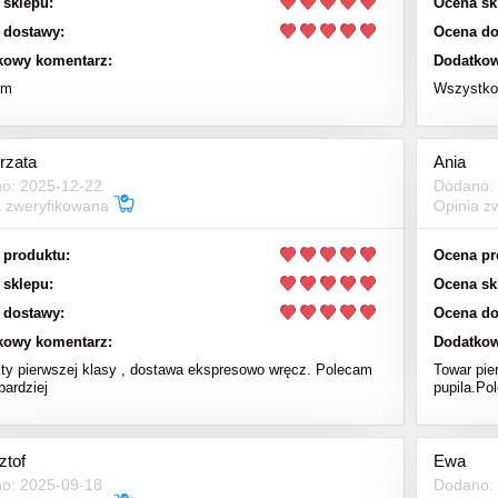
 sklepu:
Ocena sk
 dostawy:
Ocena do
kowy komentarz:
Dodatkow
am
Wszystko 
rzata
Ania
o: 2025-12-22
Dodano:
a zweryfikowana
Opinia z
 produktu:
Ocena pr
 sklepu:
Ocena sk
 dostawy:
Ocena do
kowy komentarz:
Dodatkow
ty pierwszej klasy , dostawa ekspresowo wręcz. Polecam
Towar pie
bardziej
pupila.Po
ztof
Ewa
o: 2025-09-18
Dodano: