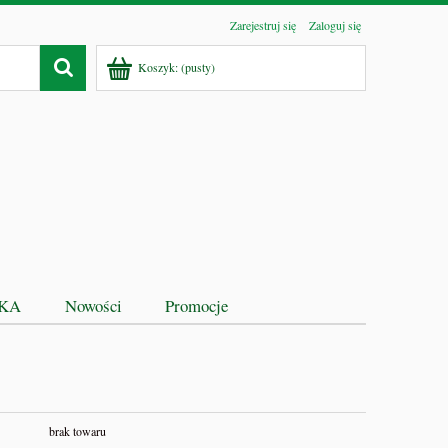
Zarejestruj się
Zaloguj się
Koszyk:
(pusty)
EKA
Nowości
Promocje
brak towaru