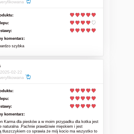
weryfikowana
oduktu:
lepu:
stawy:
y komentarz:
bardzo szybka
s
 2025-02-22
weryfikowana
oduktu:
lepu:
stawy:
y komentarz:
en Karma dla piesków a w moim przypadku dla kotka jest
e naturalna .Pachnie prawdziwie mięskiem i jest
ą tłuszczykiem co sprawia że mój kocio ma wszystko to