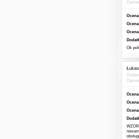
Opini
Ocena
Ocena
Ocena
Dodat
Ok po
Łukas
Dodan
Opini
Ocena
Ocena
Ocena
Dodat
WZOROW
niesam
obsług