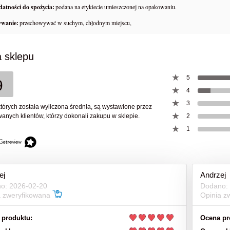
atności do spożycia:
podana na etykiecie umieszczonej na opakowaniu.
63,00 zł
151,00 zł
ywanie:
przechowywać w suchym, chłodnym miejscu,
78,00 zł
199,00 zł
na regularna:
Cena regularna:
do koszyka
do koszyka
 sklepu
5
9
4
3
których została wyliczona średnia, są wystawione przez
anych klientów, którzy dokonali zakupu w sklepie.
2
1
ej
Andrzej
o: 2026-02-20
Dodano:
a zweryfikowana
Opinia z
 produktu:
Ocena pr