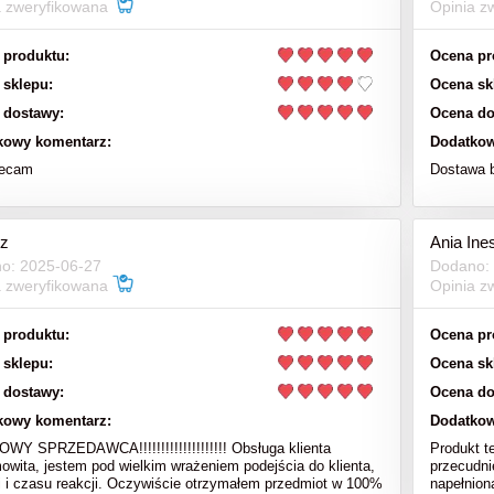
a zweryfikowana
Opinia z
 produktu:
Ocena pr
 sklepu:
Ocena sk
 dostawy:
Ocena do
kowy komentarz:
Dodatkow
lecam
Dostawa 
z
Ania Ine
o: 2025-06-27
Dodano:
a zweryfikowana
Opinia z
 produktu:
Ocena pr
 sklepu:
Ocena sk
 dostawy:
Ocena do
kowy komentarz:
Dodatkow
Y SPRZEDAWCA!!!!!!!!!!!!!!!!!!!! Obsługa klienta
Produkt t
owita, jestem pod wielkim wrażeniem podejścia do klienta,
przecudni
i i czasu reakcji. Oczywiście otrzymałem przedmiot w 100%
napełnion