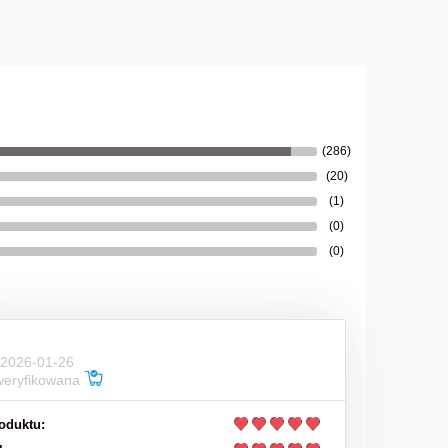
39,00 zł
do koszyka
(286)
(20)
(1)
(0)
(0)
 2026-01-26
weryfikowana
oduktu: