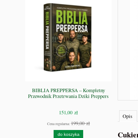
 GRZE -
BIBLIA PREPPERSA – Kompletny
S
Przewodnik Przetrwania Dziki Preppers
151,00 zł
Opis
zł
199,00 zł
Cena regularna:
Cukie
do koszyka