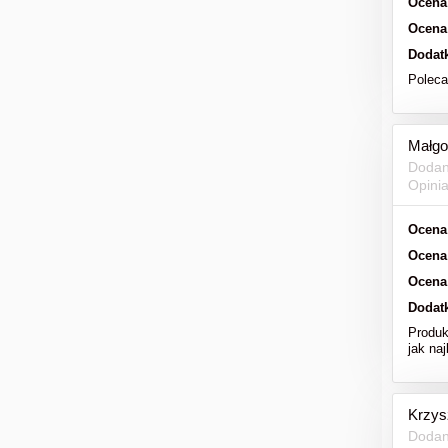
Ocena
Ocena
Dodat
Polec
Małgo
Dodan
Opini
Ocena
Ocena
Ocena
Dodat
Produk
jak naj
Krzys
Dodan