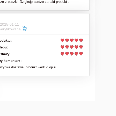
sze z puszki .Dziękuję bardzo za taki produkt .
 2025-01-11
weryfikowana
oduktu:
lepu:
stawy:
y komentarz:
zybka dostawa, produkt według opisu.