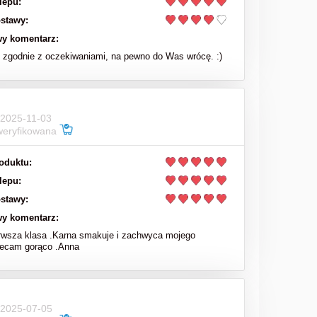
lepu:
stawy:
y komentarz:
zgodnie z oczekiwaniami, na pewno do Was wrócę. :)
 2025-11-03
weryfikowana
oduktu:
lepu:
stawy:
y komentarz:
rwsza klasa .Karna smakuje i zachwyca mojego
lecam gorąco .Anna
 2025-07-05