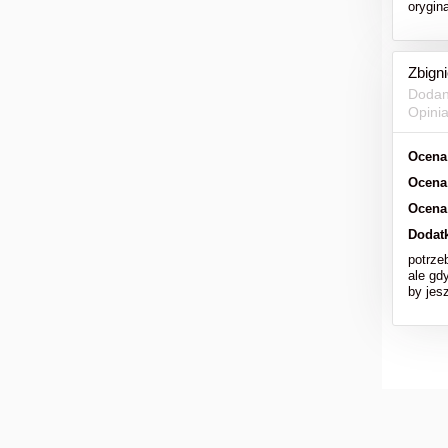
orygi
Zbign
Dodan
Opini
Ocena
Ocena
Ocena
Dodat
potrze
ale gd
by jesz