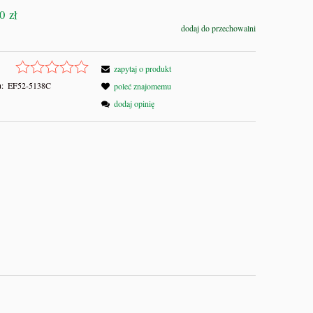
0 zł
dodaj do przechowalni
zapytaj o produkt
:
EF52-5138C
poleć znajomemu
dodaj opinię